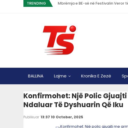
TRENDING
Mbrëmja e BE-së në Festivalin Veror t
BALLINA
Lajme
Kronika E Zezë
Sp
Konfirmohet: Një Polic Gjuajt
Ndaluar Të Dyshuarin Që Iku
Publikuar
13:37 10 October, 2025