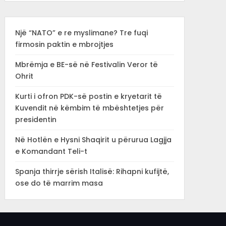
Një “NATO” e re myslimane? Tre fuqi
firmosin paktin e mbrojtjes
Mbrëmja e BE-së në Festivalin Veror të
Ohrit
Kurti i ofron PDK-së postin e kryetarit të
Kuvendit në këmbim të mbështetjes për
presidentin
Në Hotlën e Hysni Shaqirit u përurua Lagjja
e Komandant Teli-t
Spanja thirrje sërish Italisë: Rihapni kufijtë,
ose do të marrim masa