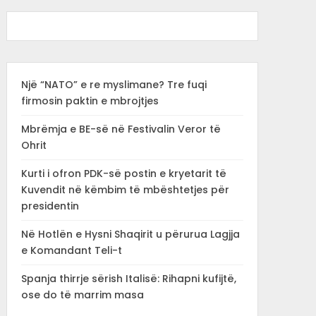
Një “NATO” e re myslimane? Tre fuqi
firmosin paktin e mbrojtjes
Mbrëmja e BE-së në Festivalin Veror të
Ohrit
Kurti i ofron PDK-së postin e kryetarit të
Kuvendit në këmbim të mbështetjes për
presidentin
Në Hotlën e Hysni Shaqirit u përurua Lagjja
e Komandant Teli-t
Spanja thirrje sërish Italisë: Rihapni kufijtë,
ose do të marrim masa