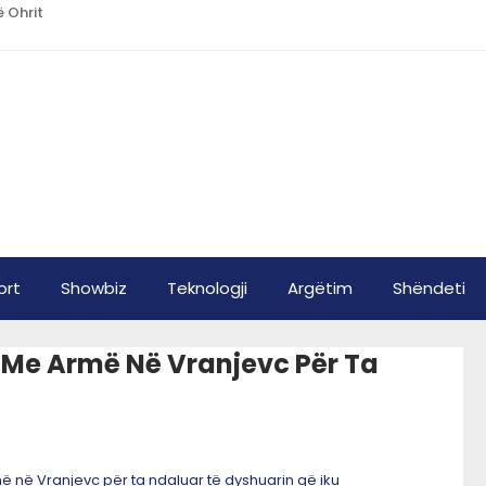
ë Ohrit
ort
Showbiz
Teknologji
Argëtim
Shëndeti
i Me Armë Në Vranjevc Për Ta