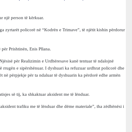
ar një person të kërkuar.
ga zyrtarët policorë në “Kodrën e Trimave”, të njëtit kishin përdorur
 për Prishtinën, Enis Pllana.
e Njësisë për Realizimin e Urdhëresave kanë tentuar të ndalojnë
në rrugën e sipërshënuar. I dyshuari ka refuzuar urdhrat policorë dhe
cilët në përpjekje për ta ndaluar të dyshuarin ka përdorë edhe armën
ratisjes së tij, ka shkaktuar aksident me të lënduar.
 aksident trafiku me të lënduar dhe dëme materiale”, tha zëdhënësi i