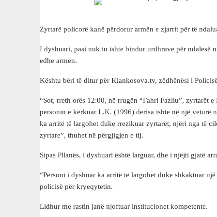
Zyrtarë policorë kanë përdorur armën e zjarrit për të ndalu
I dyshuari, pasi nuk iu ishte bindur urdhrave për ndalesë n
edhe armën.
Kështu bëri të ditur për Klankosova.tv, zëdhënësi i Policisë
“Sot, rreth orës 12:00, në rrugën “Fahri Fazliu”, zyrtarët 
personin e kërkuar L.K. (1996) derisa ishte në një veturë 
ka arritë të largohet duke rrezikuar zyrtarët, njëri nga të 
zyrtare”, thuhet në përgjigjen e tij.
Sipas Pllanës, i dyshuari është larguar, dhe i njëjti gjatë ar
“Personi i dyshuar ka arritë të largohet duke shkaktuar një
policisë për kryeqytetin.
Lidhur me rastin janë njoftuar institucionet kompetente.