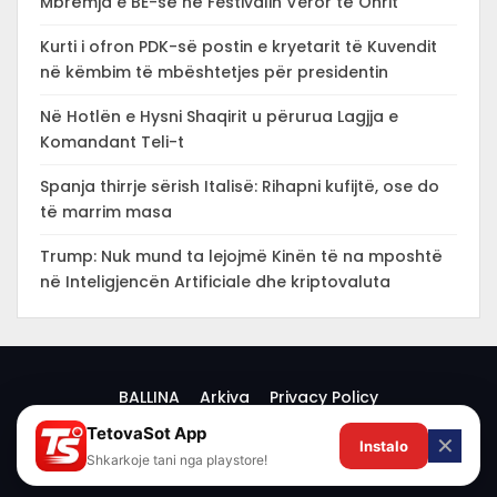
Mbrëmja e BE-së në Festivalin Veror të Ohrit
Kurti i ofron PDK-së postin e kryetarit të Kuvendit
në këmbim të mbështetjes për presidentin
Në Hotlën e Hysni Shaqirit u përurua Lagjja e
Komandant Teli-t
Spanja thirrje sërish Italisë: Rihapni kufijtë, ose do
të marrim masa
Trump: Nuk mund ta lejojmë Kinën të na mposhtë
në Inteligjencën Artificiale dhe kriptovaluta
BALLINA
Arkiva
Privacy Policy
TetovaSot App
✕
Instalo
© 2026 -
Shkarkoje tani nga playstore!