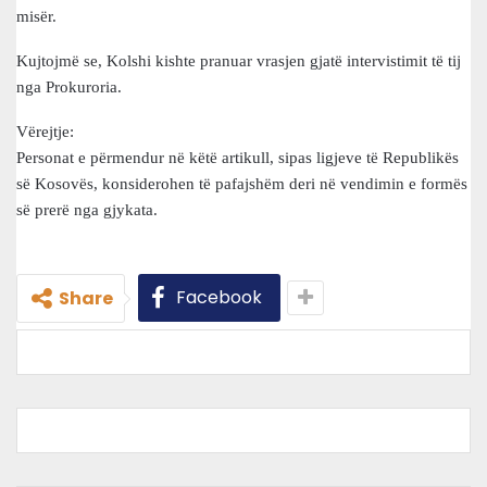
misër.
Kujtojmë se, Kolshi kishte pranuar vrasjen gjatë intervistimit të tij
nga Prokuroria.
Vërejtje:
Personat e përmendur në këtë artikull, sipas ligjeve të Republikës
së Kosovës, konsiderohen të pafajshëm deri në vendimin e formës
së prerë nga gjykata.
Facebook
Share