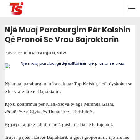
Një Muaj Paraburgim Për Kolshin
Që Pranoi Se Vrau Bajraktarin
Publikuar
13:34 13 August, 2025
Një muaj paraburgim iu ka caktuar Top Kolshit, i cili dyshohet se
e ka vrarë Enver Bajraktarin.
Kjo u konfirmua për Klankosova.tv nga Mirlinda Gashi,
zëdhënëse e Gjykatës Themelore të Prishtinës.
Ngjarja tragjike ndodhi më 4 gusht në Baicë të Lipjanit.
Trupi i pajetë i Enver Bajraktarit, u gjet i groposur në një arë me