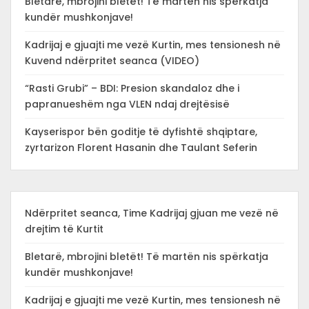
Bletarë, mbrojini bletët! Të martën nis spërkatja
kundër mushkonjave!
Kadrijaj e gjuajti me vezë Kurtin, mes tensionesh në
Kuvend ndërpritet seanca (VIDEO)
“Rasti Grubi” – BDI: Presion skandaloz dhe i
papranueshëm nga VLEN ndaj drejtësisë
Kayserispor bën goditje të dyfishtë shqiptare,
zyrtarizon Florent Hasanin dhe Taulant Seferin
Ndërpritet seanca, Time Kadrijaj gjuan me vezë në
drejtim të Kurtit
Bletarë, mbrojini bletët! Të martën nis spërkatja
kundër mushkonjave!
Kadrijaj e gjuajti me vezë Kurtin, mes tensionesh në