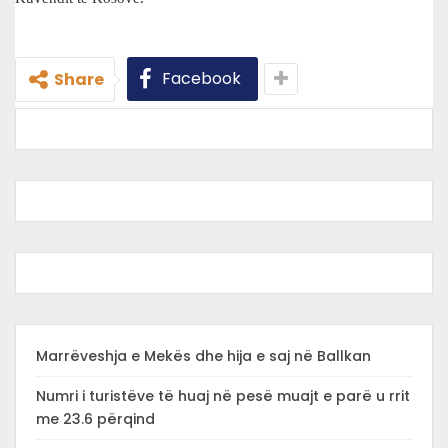
Facebook
Share
Marrëveshja e Mekës dhe hija e saj në Ballkan
Numri i turistëve të huaj në pesë muajt e parë u rrit
me 23.6 përqind