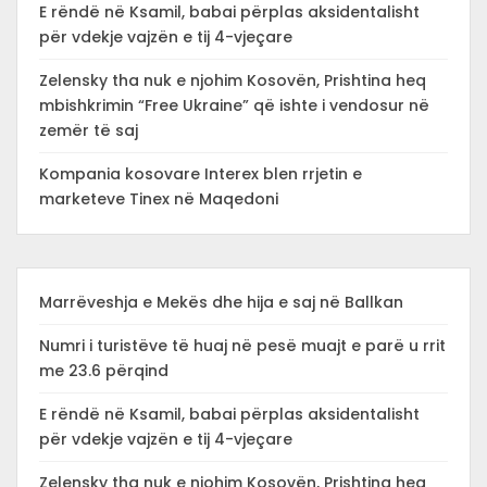
E rëndë në Ksamil, babai përplas aksidentalisht
për vdekje vajzën e tij 4-vjeçare
Zelensky tha nuk e njohim Kosovën, Prishtina heq
mbishkrimin “Free Ukraine” që ishte i vendosur në
zemër të saj
Kompania kosovare Interex blen rrjetin e
marketeve Tinex në Maqedoni
Marrëveshja e Mekës dhe hija e saj në Ballkan
Numri i turistëve të huaj në pesë muajt e parë u rrit
me 23.6 përqind
E rëndë në Ksamil, babai përplas aksidentalisht
për vdekje vajzën e tij 4-vjeçare
Zelensky tha nuk e njohim Kosovën, Prishtina heq