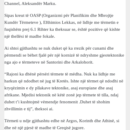
Channel, Aleksandër Marku.
Sipas kreut të OASP (Organizmi për Planifikim dhe Mbrojtje
Kundër Tërmeteve ), Efthimios Lekkas, në lidhje me tërmetin e
fuqishëm prej 6.1 Rihter ka theksuar se, është pozitive që kishte
një thellësi të madhe fokale.
Ai shtoi gjithashtu se nuk duket që ka rrezik për cunami dhe
përmendi se bëhet fjalë për një kornizë të ndryshme gjeotektonike
nga ajo e tërmeteve në Santorini dhe Arkalohorit.
“Rajoni ka dhënë përsëri tërmete të mëdha. Nuk ka lidhje me
harkun që ndodhet në jug të Kretës. Ishte një tërmet që ndodhi në
kryqëzimin e dy pllakave tektonike, asaj europiane dhe asaj
afrikane. Mjedisi tektonik në këtë zonë jep tërmete të tilla, ndaj
duhet t’i kushtojmë vëmendje fenomenit .Duhet të shohim
zhvillimin e tij”, theksoi ai.
Tërmeti u ndje gjithashtu edhe në Argos, Korinth dhe Athinë, si
dhe në një pjesë të madhe të Greqisë jugore.