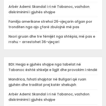
Arbër Ademi: Skandal i ri në Tabanoc, vazhdon
diskriminimi i gjuhës shqipe
Familja amerikane strehoi 26-vjeçarin afgan por
tronditen nga ajo çfarë zbulojnë më pas
Nxori gruan dhe tre fëmijët nga shtëpia, më pas e
rrahu – arrestohet 36-vjeçari
BDI: Heqja e gjuhës shqipe nga tabelat në
Tabanoc është shkelje e ligjit dhe provokim i rëndë
Mandrica, fshati shqiptar në Bullgari që ruan
gjuhën dhe traditat prej katër shekujsh
Arbër Ademi: Skandal i ri në Tabanoc, vazhdon
diskriminimi i gjuhës shqipe