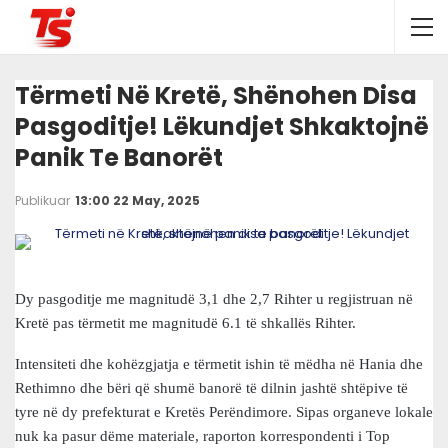
Tërmeti Në Kretë, Shënohen Disa
Pasgoditje! Lëkundjet Shkaktojnë
Panik Te Banorët
Publikuar
13:00 22 May, 2025
Dy pasgoditje me magnitudë 3,1 dhe 2,7 Rihter u regjistruan në
Kretë pas tërmetit me magnitudë 6.1 të shkallës Rihter.
Intensiteti dhe kohëzgjatja e tërmetit ishin të mëdha në Hania dhe
Rethimno dhe bëri që shumë banorë të dilnin jashtë shtëpive të
tyre në dy prefekturat e Kretës Perëndimore. Sipas organeve lokale
nuk ka pasur dëme materiale, raporton korrespondenti i Top