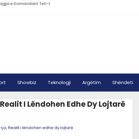
Lagjja e Komandant Teli-t
ort
Showbiz
Teknologji
Argëtim
Shëndeti
Realit I Lëndohen Edhe Dy Lojtarë