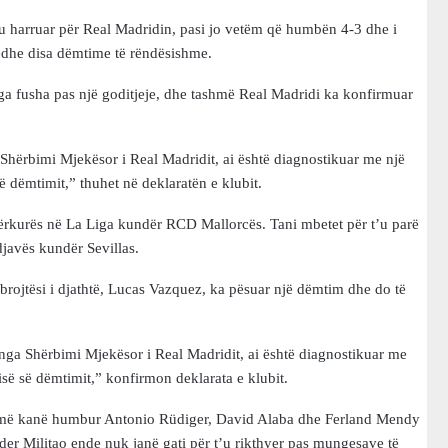
’u harruar për Real Madridin, pasi jo vetëm që humbën 4-3 dhe i
n edhe disa dëmtime të rëndësishme.
j nga fusha pas një goditjeje, dhe tashmë Real Madridi ka konfirmuar
ga Shërbimi Mjekësor i Real Madridit, ai është diagnostikuar me një
ë dëmtimit,” thuhet në deklaratën e klubit.
mërkurës në La Liga kundër RCD Mallorcës. Tani mbetet për t’u parë
djavës kundër Sevillas.
rojtësi i djathtë, Lucas Vazquez, ka pësuar një dëmtim dhe do të
z nga Shërbimi Mjekësor i Real Madridit, ai është diagnostikuar me
isë së dëmtimit,” konfirmon deklarata e klubit.
tashmë kanë humbur Antonio Rüdiger, David Alaba dhe Ferland Mendy
er Militao ende nuk janë gati për t’u rikthyer pas mungesave të