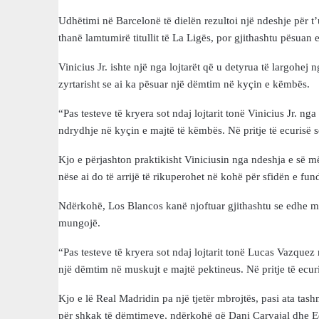
Udhëtimi në Barcelonë të dielën rezultoi një ndeshje për t
thanë lamtumirë titullit të La Ligës, por gjithashtu pësua
Vinicius Jr. ishte një nga lojtarët që u detyrua të largohe
zyrtarisht se ai ka pësuar një dëmtim në kyçin e këmbës.
“Pas testeve të kryera sot ndaj lojtarit tonë Vinicius Jr. n
ndrydhje në kyçin e majtë të këmbës. Në pritje të ecurisë s
Kjo e përjashton praktikisht Viniciusin nga ndeshja e së 
nëse ai do të arrijë të rikuperohet në kohë për sfidën e fun
Ndërkohë, Los Blancos kanë njoftuar gjithashtu se edhe mb
mungojë.
“Pas testeve të kryera sot ndaj lojtarit tonë Lucas Vazque
një dëmtim në muskujt e majtë pektineus. Në pritje të ecur
Kjo e lë Real Madridin pa një tjetër mbrojtës, pasi ata 
për shkak të dëmtimeve, ndërkohë që Dani Carvajal dhe Ed