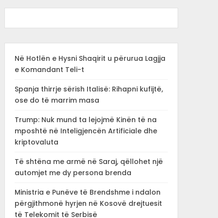
Në Hotlën e Hysni Shaqirit u përurua Lagjja
e Komandant Teli-t
Spanja thirrje sërish Italisë: Rihapni kufijtë,
ose do të marrim masa
Trump: Nuk mund ta lejojmë Kinën të na
mposhtë në Inteligjencën Artificiale dhe
kriptovaluta
Të shtëna me armë në Saraj, qëllohet një
automjet me dy persona brenda
Ministria e Punëve të Brendshme i ndalon
përgjithmonë hyrjen në Kosovë drejtuesit
të Telekomit të Serbisë