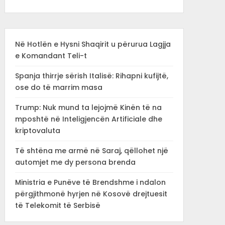
Në Hotlën e Hysni Shaqirit u përurua Lagjja
e Komandant Teli-t
Spanja thirrje sërish Italisë: Rihapni kufijtë,
ose do të marrim masa
Trump: Nuk mund ta lejojmë Kinën të na
mposhtë në Inteligjencën Artificiale dhe
kriptovaluta
Të shtëna me armë në Saraj, qëllohet një
automjet me dy persona brenda
Ministria e Punëve të Brendshme i ndalon
përgjithmonë hyrjen në Kosovë drejtuesit
të Telekomit të Serbisë