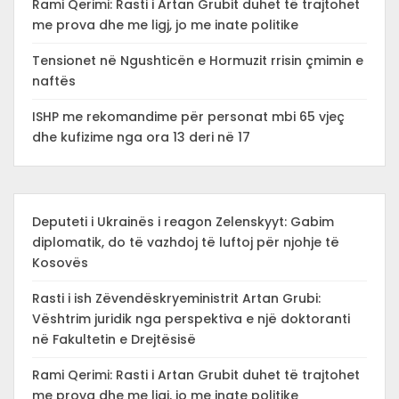
Rami Qerimi: Rasti i Artan Grubit duhet të trajtohet
me prova dhe me ligj, jo me inate politike
Tensionet në Ngushticën e Hormuzit rrisin çmimin e
naftës
ISHP me rekomandime për personat mbi 65 vjeç
dhe kufizime nga ora 13 deri në 17
Deputeti i Ukrainës i reagon Zelenskyyt: Gabim
diplomatik, do të vazhdoj të luftoj për njohje të
Kosovës
Rasti i ish Zëvendëskryeministrit Artan Grubi:
Vështrim juridik nga perspektiva e një doktoranti
në Fakultetin e Drejtësisë
Rami Qerimi: Rasti i Artan Grubit duhet të trajtohet
me prova dhe me ligj, jo me inate politike