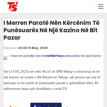
I Merren Paratë Nën Kërcënim Të
Punësuarës Në Një Kazino Në Bit
Pazar
Publikuar
20:06 13 May, 2025
Sot (13.05.2025) në orën 04.33 në SPB Shkup u denoncua se në
një kazino në zonën e Bit Pazarit në Shkup, një person me anë të
kanosjes ia ka marrë të punësuarës paratë e qarkullimit ditor. Po
ndërmerren masa për zbardhjen e rastit.TS