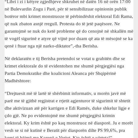
“Libri i zi i këtyre zgjedhjeve shkruhet në datën 16 në orën 17:00
në Bulevardin Zogu i Parë, për të sensibilizuar opinionin publik
botëror mbi krimet monstruoze të përbindëshit elektoral Edi Rama,
që nuk zbaton asnjë rregull. Protesta do të jetë paqësore. Ne
garantojmë se nuk do ketë probleme që do cenojnë në shkallën më
të vogël sigurinë e atyre që vijnë por duam që ata të mësojnë se ka
qenë i ftuar nga një narko-diktator”,-tha Berisha.
Në deklaratën e tij Berisha pretendoi se votat u grabitën dhe se
krimet elektorale do të evidentohen me shumë përgjegjësi nga
Partia Demokratike dhe koalicioni Aleanca për Shqipërinë
Madhështore:
“Drejtuesit më të lartë të shërbimit informativ, u morën javë më
parë me të gjithë regjistrat e rrjetit agjenturor të sigurimit të shtetit
dhe aktivizuan atë për karrigen e Edi Ramës, duke shkelur ligje e
çdo gjë. Ne po evidentojmë me shumë përgjegjësi krimin
elektoral. Ky krim është po kaq monstruoz në diasporë. Ju e morët
vesh se si në kutinë e Beratit për diasporën dilte PS 99,6%, pra
kemi të bëjmë me Korenë e Veriut. Kjo është e vërteta!”