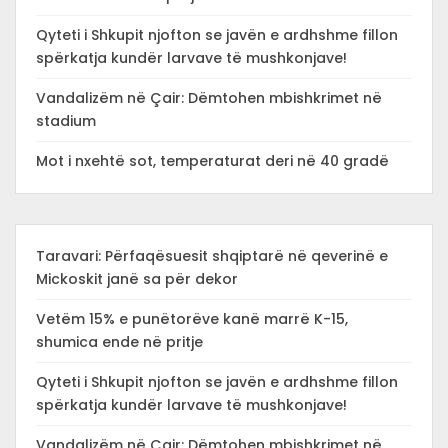
Qyteti i Shkupit njofton se javën e ardhshme fillon
spërkatja kundër larvave të mushkonjave!
Vandalizëm në Çair: Dëmtohen mbishkrimet në
stadium
Mot i nxehtë sot, temperaturat deri në 40 gradë
Taravari: Përfaqësuesit shqiptarë në qeverinë e
Mickoskit janë sa për dekor
Vetëm 15% e punëtorëve kanë marrë K-15,
shumica ende në pritje
Qyteti i Shkupit njofton se javën e ardhshme fillon
spërkatja kundër larvave të mushkonjave!
Vandalizëm në Çair: Dëmtohen mbishkrimet në