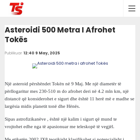
Asteroidi 500 Metra I Afrohet
Tokës
Publikuar
12:40 9 May, 2025
Një asteroid përshëndet Tokën në 9 Maj. Me një diametër të
përllogaritur mes 230-510 m do afrohet deri në 4.2 mln km, një
distancë që konsiderohet e sigurt dhe është 11 herë më e madhe se
largësia midis planetit tonë dhe Hënës.
Sipas astrofizikanëve , është një kalim i sigurt që mund te
vrojtohet edhe nga të apasionuar me teleskopë të vegjël.
Me etiketën 2002 JX8 teorikisht klasifikohet si potencialisht i