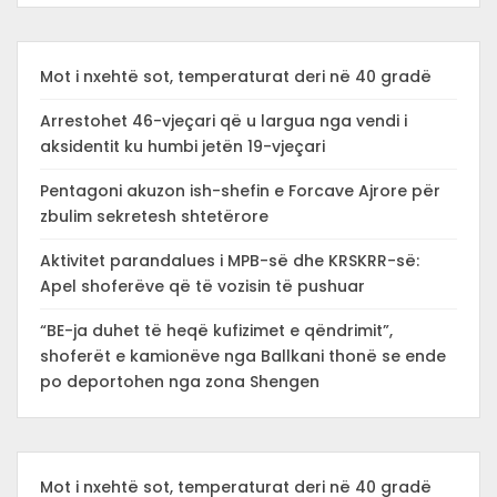
Mot i nxehtë sot, temperaturat deri në 40 gradë
Arrestohet 46-vjeçari që u largua nga vendi i
aksidentit ku humbi jetën 19-vjeçari
Pentagoni akuzon ish-shefin e Forcave Ajrore për
zbulim sekretesh shtetërore
Aktivitet parandalues i MPB-së dhe KRSKRR-së:
Apel shoferëve që të vozisin të pushuar
“BE-ja duhet të heqë kufizimet e qëndrimit”,
shoferët e kamionëve nga Ballkani thonë se ende
po deportohen nga zona Shengen
Mot i nxehtë sot, temperaturat deri në 40 gradë