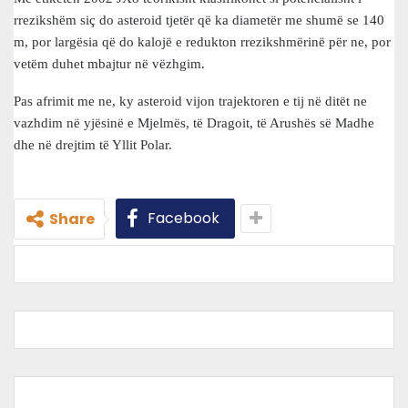
rrezikshëm siç do asteroid tjetër që ka diametër me shumë se 140
m, por largësia që do kalojë e redukton rrezikshmërinë për ne, por
vetëm duhet mbajtur në vëzhgim.
Pas afrimit me ne, ky asteroid vijon trajektoren e tij në ditët ne
vazhdim në yjësinë e Mjelmës, të Dragoit, të Arushës së Madhe
dhe në drejtim të Yllit Polar.
Facebook
Share