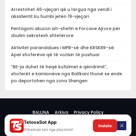
Arrestohet 46-vjeçari që u largua nga vendi i
aksidentit ku humbi jetën 19-vjeçari
Pentagoni akuzon ish-shefin e Forcave Ajrore për
zbulim sekretesh shtetërore
Aktivitet parandalues i MPB-së dhe KRSKRR-së:
Apel shoferëve që të vozisin të pushuar
“BE-ja duhet të heqë kufizimet e qëndrimit”,
shoferët e kamionëve nga Ballkani thonë se ende
po deportohen nga zona Shengen
BALLINA
Arkiva
Privacy Policy
TetovaSot App
✕
Instalo
© 2026 -
Shkarkoje tani nga playstore!