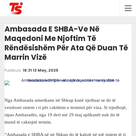
Ambasada E SHBA-Ve Në
Maqedoni Me Njoftim Të
Rëndësishëm Për Ata Që Duan Të
Marrin Vizë
Publikuar
16:31 13 May, 2025
Nga Ambasada amerikane në Shkup kanë njoftuar se do të
vendoset sistem i ri për caktimin e terminit për viza. Si rrjedhojë,
sipas Ambasadës, nga 19 deri më 29 maj aplikanët nuk do të
mund të caktojnë termin.
“Ambasada e SHBA-së në Shkup do të kalojë në një sistem të ri