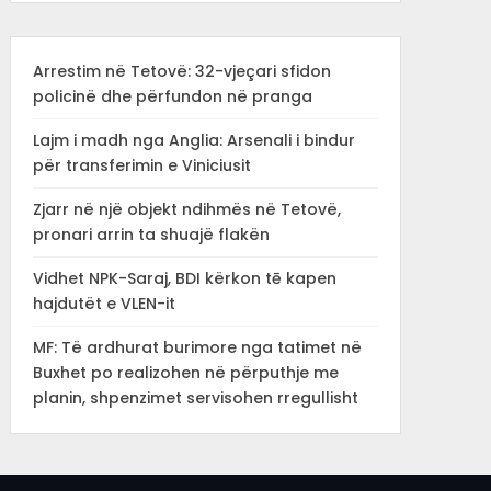
Arrestim në Tetovë: 32-vjeçari sfidon
policinë dhe përfundon në pranga
Lajm i madh nga Anglia: Arsenali i bindur
për transferimin e Viniciusit
Zjarr në një objekt ndihmës në Tetovë,
pronari arrin ta shuajë flakën
Vidhet NPK-Saraj, BDI kërkon tē kapen
hajdutët e VLEN-it
MF: Të ardhurat burimore nga tatimet në
Buxhet po realizohen në përputhje me
planin, shpenzimet servisohen rregullisht