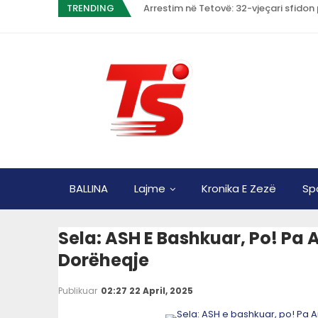
TRENDING
Arrestim në Tetovë: 32-vjeçari sfido
BALLINA
Lajme
Kronika E Zezë
Sp
Sela: ASH E Bashkuar, Po! Pa 
Dorëheqje
Publikuar
02:27 22 April, 2025