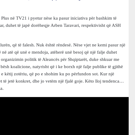
 Plus në TV21 i pyetur nëse ka pasur iniciativa për bashkim të
ar, duhet të japë dorëheqje Arben Taravari, respektivisht që ASH
falurën, që të falesh. Nuk është rëndesë. Nëse vjet ne kemi pasur një
 në atë që unë e mendoja, atëherë unë besoj që një falje duhet
, organizimin politik të Aleancës për Shqiptarët, duke shkuar me
h koalicione, natyrisht që i ke borxh një falje publike të gjithë
 e këtij zotëriu, që po e shohim ku po përfundon sot. Kur një
et të jetë konkret, dhe jo vetëm një fjalë goje. Këto lloj tendenca…
a.