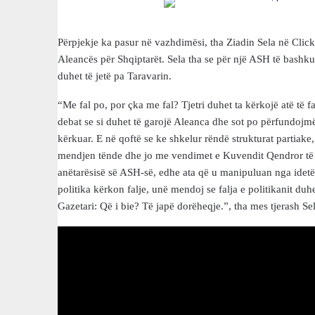
Përpjekje ka pasur në vazhdimësi, tha Ziadin Sela në Click
Aleancës për Shqiptarët. Sela tha se për një ASH të bashku
duhet të jetë pa Taravarin.
“Me fal po, por çka me fal? Tjetri duhet ta kërkojë atë të 
debat se si duhet të garojë Aleanca dhe sot po përfundojmë
kërkuar. E në qoftë se ke shkelur rëndë strukturat partiake
mendjen tënde dhe jo me vendimet e Kuvendit Qendror të bës
anëtarësisë së ASH-së, edhe ata që u manipuluan nga idetë
politika kërkon falje, unë mendoj se falja e politikanit duh
Gazetari: Që i bie? Të japë dorëheqje.”, tha mes tjerash Sel