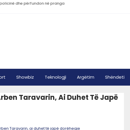
n policinë dhe përfundon në pranga
ort
Showbiz
Teknologji
Argëtim
Shëndeti
Arben Taravarin, Ai Duhet Të Japë