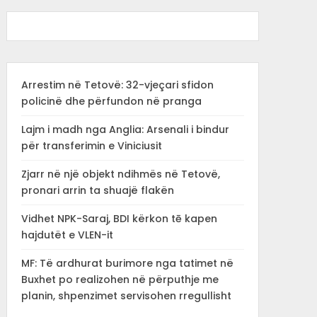
Arrestim në Tetovë: 32-vjeçari sfidon
policinë dhe përfundon në pranga
Lajm i madh nga Anglia: Arsenali i bindur
për transferimin e Viniciusit
Zjarr në një objekt ndihmës në Tetovë,
pronari arrin ta shuajë flakën
Vidhet NPK-Saraj, BDI kërkon tē kapen
hajdutët e VLEN-it
MF: Të ardhurat burimore nga tatimet në
Buxhet po realizohen në përputhje me
planin, shpenzimet servisohen rregullisht