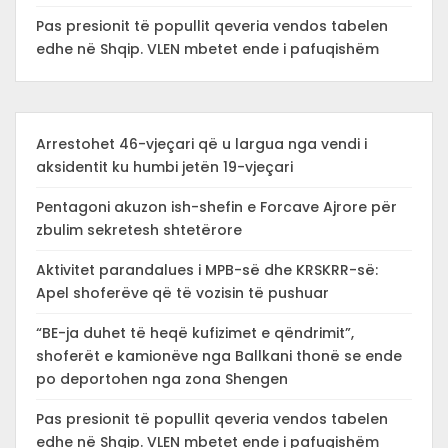
Pas presionit të popullit qeveria vendos tabelen
edhe në Shqip. VLEN mbetet ende i pafuqishëm
Arrestohet 46-vjeçari që u largua nga vendi i
aksidentit ku humbi jetën 19-vjeçari
Pentagoni akuzon ish-shefin e Forcave Ajrore për
zbulim sekretesh shtetërore
Aktivitet parandalues i MPB-së dhe KRSKRR-së:
Apel shoferëve që të vozisin të pushuar
“BE-ja duhet të heqë kufizimet e qëndrimit”,
shoferët e kamionëve nga Ballkani thonë se ende
po deportohen nga zona Shengen
Pas presionit të popullit qeveria vendos tabelen
edhe në Shqip. VLEN mbetet ende i pafuqishëm