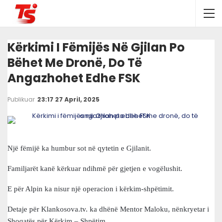
Kërkimi I Fëmijës Në Gjilan Po
Bëhet Me Dronë, Do Të
Angazhohet Edhe FSK
Publikuar
23:17 27 April, 2025
Një fëmijë ka humbur sot në qytetin e Gjilanit.
Familjarët kanë kërkuar ndihmë për gjetjen e vogëlushit.
E për Alpin ka nisur një operacion i kërkim-shpëtimit.
Detaje për Klankosova.tv. ka dhënë Mentor Maloku, nënkryetar i
Shoqatës për Kërkim – Shpëtim.