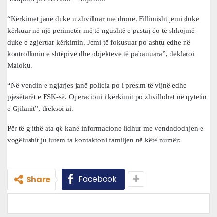
“Kërkimet janë duke u zhvilluar me dronë. Fillimisht jemi duke
kërkuar në një perimetër më të ngushtë e pastaj do të shkojmë
duke e zgjeruar kërkimin. Jemi të fokusuar po ashtu edhe në
kontrollimin e shtëpive dhe objekteve të pabanuara”, deklaroi
Maloku.
“Në vendin e ngjarjes janë policia po i presim të vijnë edhe
pjesëtarët e FSK-së. Operacioni i kërkimit po zhvillohet në qytetin
e Gjilanit”, theksoi ai.
Për të gjithë ata që kanë informacione lidhur me vendndodhjen e
vogëlushit ju lutem ta kontaktoni familjen në këtë numër:
Facebook
Share