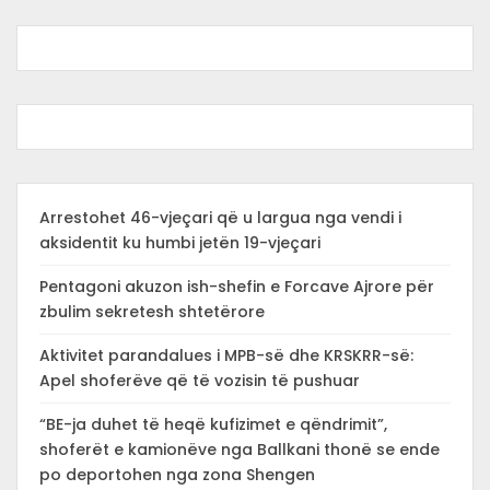
Arrestohet 46-vjeçari që u largua nga vendi i
aksidentit ku humbi jetën 19-vjeçari
Pentagoni akuzon ish-shefin e Forcave Ajrore për
zbulim sekretesh shtetërore
Aktivitet parandalues i MPB-së dhe KRSKRR-së:
Apel shoferëve që të vozisin të pushuar
“BE-ja duhet të heqë kufizimet e qëndrimit”,
shoferët e kamionëve nga Ballkani thonë se ende
po deportohen nga zona Shengen