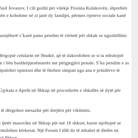
Vasil Jovanov, I cili goditi për vdekje Frosina Kulakovën, shprehën
ën e kobshme në zi janë dy familjet, përmes rrjeteve sociale kanë
 asnjëherë s`kanë patur pendim të vërtetë për shkak se ngushëllimi
dërgojnë celularin në Shutkë, që të dakordohen se si ta mbulojnë
en i bën bashkëpjesëmarrës me përgjegjësi penale. S`ka pendim e as
pulohet opinioni dhe të fitohen simpati nga ana e prindërve të
Gjykata e Apelit në Shkup në procedurën e shkallës së dytë për
 të dërgohen mesazhe për drejtësi për viktimën.
 tjetër masovike në Shkup për më 16 shkurt, kurse njoftojnë se
mulohen kërkesat. Një Forum I tillë do të mbahet të dielën në
 në Shkup.