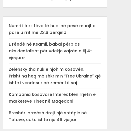
Numri i turistëve të huaj në pesë muajt e
parë u rrit me 23.6 përqind
E rëndë në Ksamil, babai përplas
aksidentalisht për vdekje vajzën e tij 4-
vjeçare
Zelensky tha nuk e njohim Kosovën,
Prishtina heq mbishkrimin “Free Ukraine” që
ishte i vendosur në zemër të saj
Kompania kosovare Interex blen rrjetin e
marketeve Tinex në Maqedoni
Breshëri armësh drejt një shtëpie në
Tetovë, caku ishte një 48 vjeçar