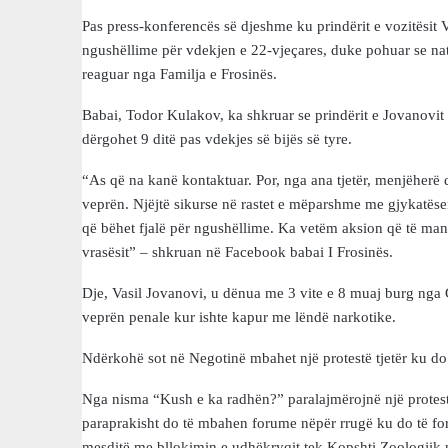
Pas press-konferencës së djeshme ku prindërit e vozitësit 
ngushëllime për vdekjen e 22-vjeçares, duke pohuar se nat
reaguar nga Familja e Frosinës.
Babai, Todor Kulakov, ka shkruar se prindërit e Jovanovit
dërgohet 9 ditë pas vdekjes së bijës së tyre.
“As që na kanë kontaktuar. Por, nga ana tjetër, menjëherë 
veprën. Njëjtë sikurse në rastet e mëparshme me gjykatës
që bëhet fjalë për ngushëllime. Ka vetëm aksion që të mani
vrasësit” – shkruan në Facebook babai I Frosinës.
Dje, Vasil Jovanovi, u dënua me 3 vite e 8 muaj burg nga 
veprën penale kur ishte kapur me lëndë narkotike.
Ndërkohë sot në Negotinë mbahet një protestë tjetër ku do
Nga nisma “Kush e ka radhën?” paralajmërojnë një protest
paraprakisht do të mbahen forume nëpër rrugë ku do të for
mesditë me bllokimin e udhëkryqit tek Kopshti Zoologjik