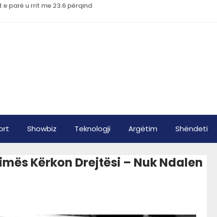
t e parë u rrit me 23.6 përqind
ort
Showbiz
Teknologji
Argëtim
Shëndeti
ktimës Kërkon Drejtësi – Nuk Ndalen