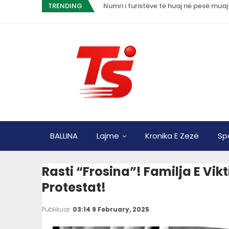
TRENDING
Numri i turistëve të huaj në pesë muaj
BALLINA
Lajme
Kronika E Zezë
Sp
Rasti “Frosina”! Familja E Vi
Protestat!
Publikuar
03:14 9 February, 2025