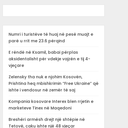
Numri i turistëve të huaj në pesë muajt e
parë u rrit me 23.6 përqind
E rëndë në Ksamil, babai përplas
aksidentalisht për vdekje vajzën e tij 4-
vjeçare
Zelensky tha nuk e njohim Kosovën,
Prishtina heq mbishkrimin “Free Ukraine” që
ishte i vendosur në zemër të saj
Kompania kosovare Interex blen rrjetin e
marketeve Tinex në Maqedoni
Breshëri armësh drejt një shtëpie në
Tetovë, caku ishte një 48 vjeçar