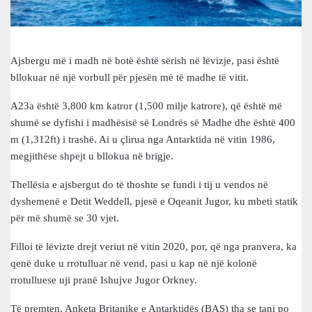
Ajsbergu më i madh në botë është sërish në lëvizje, pasi është
bllokuar në një vorbull për pjesën më të madhe të vitit.
A23a është 3,800 km katror (1,500 milje katrore), që është më
shumë se dyfishi i madhësisë së Londrës së Madhe dhe është 400
m (1,312ft) i trashë. Ai u çlirua nga Antarktida në vitin 1986,
megjithëse shpejt u bllokua në brigje.
Thellësia e ajsbergut do të thoshte se fundi i tij u vendos në
dyshemenë e Detit Weddell, pjesë e Oqeanit Jugor, ku mbeti statik
për më shumë se 30 vjet.
Filloi të lëvizte drejt veriut në vitin 2020, por, që nga pranvera, ka
qenë duke u rrotulluar në vend, pasi u kap në një kolonë
rrotulluese uji pranë Ishujve Jugor Orkney.
Të premten, Anketa Britanike e Antarktidës (BAS) tha se tani po