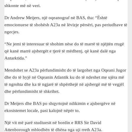
shkonte më në veri.
Dr Andrew Meijers, një oqeanograf në BAS, tha: “Është
emocionuese të shohësh A23a në lëvizje përsëri, pas periudhave të
ngecjes.
“Ne jemi të interesuar të shohim nëse do të marrë të njëjtën rrugë
që kanë marrë ajsbergët e tjerë të mëdhenj, që kanë dalë nga
Antarktida.”
Mendohet se A23a përfundimisht do të largohet nga Oqeani Jugor
dhe do të hyjë në Oqeanin Atlantik ku do të ndeshet me ujëra më
të ngrohta dhe ka të ngjarë të shpërthejë në ajsbergë më të vegjël
dhe përfundimisht të shkrihet.
Dr Meijers dhe BAS po shqyrtojnë ndikimin e ajsbergëve në
ekosistemet locale, pasi kalojnë nëpër to.
Një vit më parë studiuesit në bordin e RRS Sir David
Attenborough mblodhën të dhëna nga uji rreth A23a.