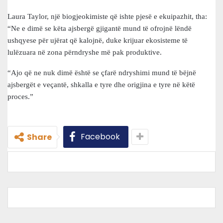
Laura Taylor, një biogjeokimiste që ishte pjesë e ekuipazhit, tha:
“Ne e dimë se këta ajsbergë gjigantë mund të ofrojnë lëndë
ushqyese për ujërat që kalojnë, duke krijuar ekosisteme të
lulëzuara në zona përndryshe më pak produktive.
“Ajo që ne nuk dimë është se çfarë ndryshimi mund të bëjnë
ajsbergët e veçantë, shkalla e tyre dhe origjina e tyre në këtë
proces.”
Facebook
Share