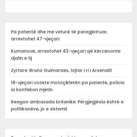
Pa patentë dhe me veturë të paregjistruar,
arrestohet 47-vjeçari
Kumanovë, arrestohet 43-vjeçari që kërcënonte
djalin e tij
Zyrtare: Bruno Guimaraes, lojtar i ri i Arsenalit
18-vjeçari voziste motoçikletën pa patentë, policia
ia konfiskon mjetin
Reagon ambasada britanike: Përgjegjësia është e
politikanëve, jo e sistemit