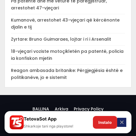
Pa patentë dhe me veturë të paregjistruar,
arrestohet 47-vjeçari
Kumanovë, arrestohet 43-vjeçari që kërcënonte
djalin e tij
Zyrtare: Bruno Guimaraes, lojtar i ri i Arsenalit
18-vjeçari voziste motoçikletën pa patentë, policia
ia konfiskon mjetin
Reagon ambasada britanike: Përgjegjësia është e
politikanëve, jo e sistemit
BALLINA
Arkiva
Privacy Policy
TetovaSot App
✕
Instalo
© 2026 -
Shkarkoje tani nga playstore!