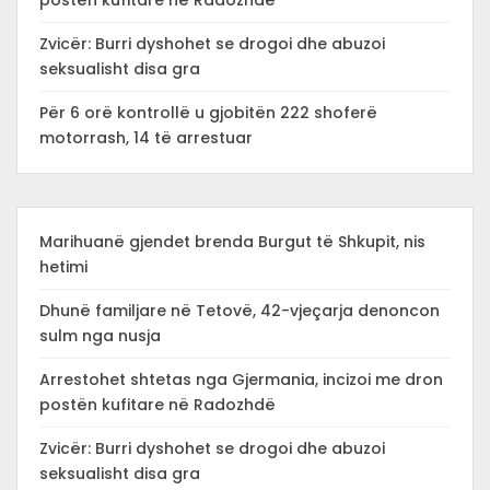
postën kufitare në Radozhdë
Zvicër: Burri dyshohet se drogoi dhe abuzoi
seksualisht disa gra
Për 6 orë kontrollë u gjobitën 222 shoferë
motorrash, 14 të arrestuar
Marihuanë gjendet brenda Burgut të Shkupit, nis
hetimi
Dhunë familjare në Tetovë, 42-vjeçarja denoncon
sulm nga nusja
Arrestohet shtetas nga Gjermania, incizoi me dron
postën kufitare në Radozhdë
Zvicër: Burri dyshohet se drogoi dhe abuzoi
seksualisht disa gra