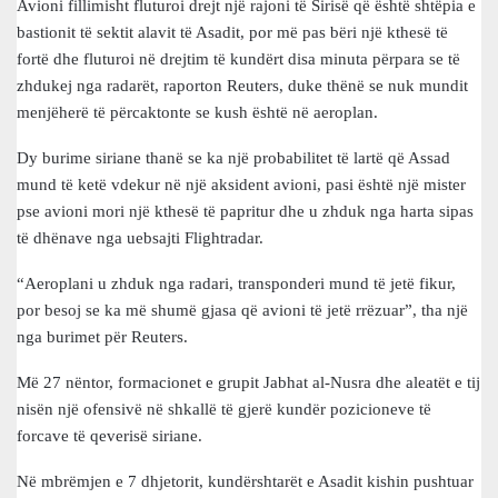
Avioni fillimisht fluturoi drejt një rajoni të Sirisë që është shtëpia e
bastionit të sektit alavit të Asadit, por më pas bëri një kthesë të
fortë dhe fluturoi në drejtim të kundërt disa minuta përpara se të
zhdukej nga radarët, raporton Reuters, duke thënë se nuk mundit
menjëherë të përcaktonte se kush është në aeroplan.
Dy burime siriane thanë se ka një probabilitet të lartë që Assad
mund të ketë vdekur në një aksident avioni, pasi është një mister
pse avioni mori një kthesë të papritur dhe u zhduk nga harta sipas
të dhënave nga uebsajti Flightradar.
“Aeroplani u zhduk nga radari, transponderi mund të jetë fikur,
por besoj se ka më shumë gjasa që avioni të jetë rrëzuar”, tha një
nga burimet për Reuters.
Më 27 nëntor, formacionet e grupit Jabhat al-Nusra dhe aleatët e tij
nisën një ofensivë në shkallë të gjerë kundër pozicioneve të
forcave të qeverisë siriane.
Në mbrëmjen e 7 dhjetorit, kundërshtarët e Asadit kishin pushtuar