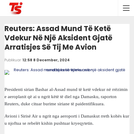
Reuters: Assad Mund Të Ketë
Vdekur Në Një Aksident Gjatë
Arratisjes Së Tij Me Avion
Publikuar
12:58 8 December, 2024
Presidenti sirian Bashar al-Assad mund të ketë vdekur në rrëzimin
e aeroplanit që ai u ngrit këtë të diel nga Damasku, raporton
Reuters, duke cituar burime siriane të paidentifikuara.
Avioni i Sirisë Air u ngrit nga aeroporti i Damaskut rreth kohës kur
u njoftua se rebelët kishin pushtuar kryeqytetin.