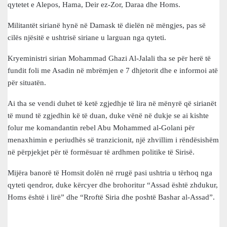
qytetet e Alepos, Hama, Deir ez-Zor, Daraa dhe Homs.
Militantët sirianë hynë në Damask të dielën në mëngjes, pas së
cilës njësitë e ushtrisë siriane u larguan nga qyteti.
Kryeministri sirian Mohammad Ghazi Al-Jalali tha se për herë të
fundit foli me Asadin në mbrëmjen e 7 dhjetorit dhe e informoi atë
për situatën.
Ai tha se vendi duhet të ketë zgjedhje të lira në mënyrë që sirianët
të mund të zgjedhin kë të duan, duke vënë në dukje se ai kishte
folur me komandantin rebel Abu Mohammed al-Golani për
menaxhimin e periudhës së tranzicionit, një zhvillim i rëndësishëm
në përpjekjet për të formësuar të ardhmen politike të Sirisë.
Mijëra banorë të Homsit dolën në rrugë pasi ushtria u tërhoq nga
qyteti qendror, duke kërcyer dhe brohoritur “Assad është zhdukur,
Homs është i lirë” dhe “Rroftë Siria dhe poshtë Bashar al-Assad”.