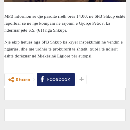
MPB informon se dje pasdite rreth orës 14:00, në SPB Shkup është
raportuar se në një kompani në rajonin e Gjorçe Petrov, ka
ndërruar jetë S.S. (61) nga Shkupi.
Një ekip hetues nga SPB Shkup ka kryer inspektimin në vendin e
ngjarjes, dhe me urdhër të prokurorit të shtetit, trupi i të ndjerit
është dorëzuar në Mjekësinë Ligjore për autopsi.
Facebook
Share