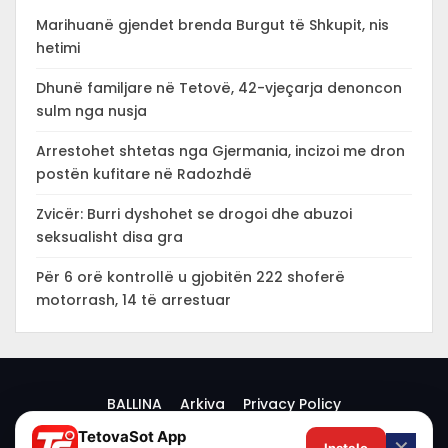
Marihuanë gjendet brenda Burgut të Shkupit, nis
hetimi
Dhunë familjare në Tetovë, 42-vjeçarja denoncon
sulm nga nusja
Arrestohet shtetas nga Gjermania, incizoi me dron
postën kufitare në Radozhdë
Zvicër: Burri dyshohet se drogoi dhe abuzoi
seksualisht disa gra
Për 6 orë kontrollë u gjobitën 222 shoferë
motorrash, 14 të arrestuar
BALLINA
Arkiva
Privacy Policy
TetovaSot App
✕
Instalo