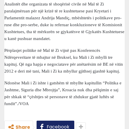
Analistët dhe organizata të shoqërisë civile në Mal të Zi
paralajmëruan për një krizë të re kushtetuese pasi Kryetari i
Parlamentit malazez Andrija Mandiç, mbështetës i politikave pro-
ruse dhe pro-serbe, duke iu referuar konkluzioneve të Komisionit
Kushtetues, tha të mërkurën se gjykatësve të Gjykatës Kushtetuese
u kanë pushuar mandatet.
Përplasjet politike në Mal të Zi vijnë pas Konferencës
Ndërqeveritare të mbajtur në Bruksel, ku Mali i Zi mbylli tre
kapituj. Që nga hapja e negociatave për anëtarësim në BE në vitin
2012 e deri më tani, Mali i Zi ka mbyllur gjithsej gjashtë kapituj.
Ndonëse Mali i Zi ishte i gatshëm të mbyllte kapitullin “Politika e
Jashtme, Siguria dhe Mbrojtja”, Kroacia nuk dha pëlqimin e saj
për shkak të “çështjes së personave të zhdukur gjatë luftës së
fundit”./VOA
Facebook
Share