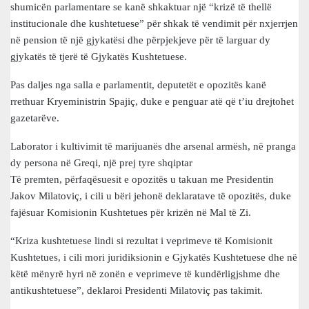
shumicën parlamentare se kanë shkaktuar një “krizë të thellë
institucionale dhe kushtetuese” për shkak të vendimit për nxjerrjen
në pension të një gjykatësi dhe përpjekjeve për të larguar dy
gjykatës të tjerë të Gjykatës Kushtetuese.
Pas daljes nga salla e parlamentit, deputetët e opozitës kanë
rrethuar Kryeministrin Spajiç, duke e penguar atë që t’iu drejtohet
gazetarëve.
Laborator i kultivimit të marijuanës dhe arsenal armësh, në pranga
dy persona në Greqi, një prej tyre shqiptar
Të premten, përfaqësuesit e opozitës u takuan me Presidentin
Jakov Milatoviç, i cili u bëri jehonë deklaratave të opozitës, duke
fajësuar Komisionin Kushtetues për krizën në Mal të Zi.
“Kriza kushtetuese lindi si rezultat i veprimeve të Komisionit
Kushtetues, i cili mori juridiksionin e Gjykatës Kushtetuese dhe në
këtë mënyrë hyri në zonën e veprimeve të kundërligjshme dhe
antikushtetuese”, deklaroi Presidenti Milatoviç pas takimit.