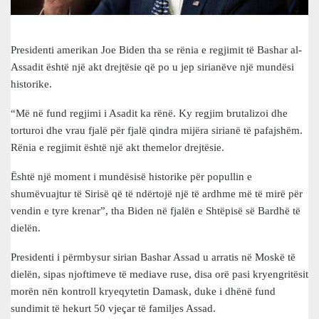
Presidenti amerikan Joe Biden tha se rënia e regjimit të Bashar al-
Assadit është një akt drejtësie që po u jep sirianëve një mundësi
historike.
“Më në fund regjimi i Asadit ka rënë. Ky regjim brutalizoi dhe
torturoi dhe vrau fjalë për fjalë qindra mijëra sirianë të pafajshëm.
Rënia e regjimit është një akt themelor drejtësie.
Është një moment i mundësisë historike për popullin e
shumëvuajtur të Sirisë që të ndërtojë një të ardhme më të mirë për
vendin e tyre krenar”, tha Biden në fjalën e Shtëpisë së Bardhë të
dielën.
Presidenti i përmbysur sirian Bashar Assad u arratis në Moskë të
dielën, sipas njoftimeve të mediave ruse, disa orë pasi kryengritësit
morën nën kontroll kryeqytetin Damask, duke i dhënë fund
sundimit të hekurt 50 vjeçar të familjes Assad.