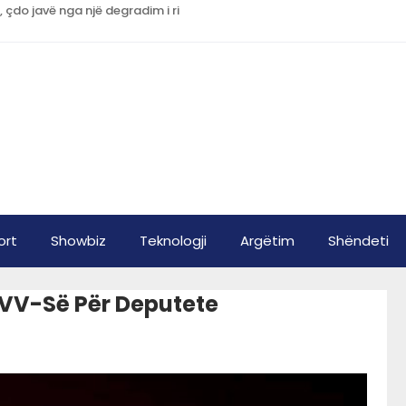
, çdo javë nga një degradim i ri
ort
Showbiz
Teknologji
Argëtim
Shëndeti
 VV-Së Për Deputete