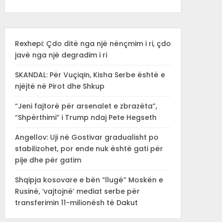
Rexhepi: Çdo ditë nga një nënçmim i ri, çdo
javë nga një degradim i ri
SKANDAL: Për Vuçiqin, Kisha Serbe është e
njëjtë në Pirot dhe Shkup
“Jeni fajtorë për arsenalet e zbrazëta”,
“Shpërthimi” i Trump ndaj Pete Hegseth
Angellov: Uji në Gostivar gradualisht po
stabilizohet, por ende nuk është gati për
pije dhe për gatim
Shqipja kosovare e bën “llugë” Moskën e
Rusinë, ‘vajtojnë’ mediat serbe për
transferimin 11-milionësh të Dakut