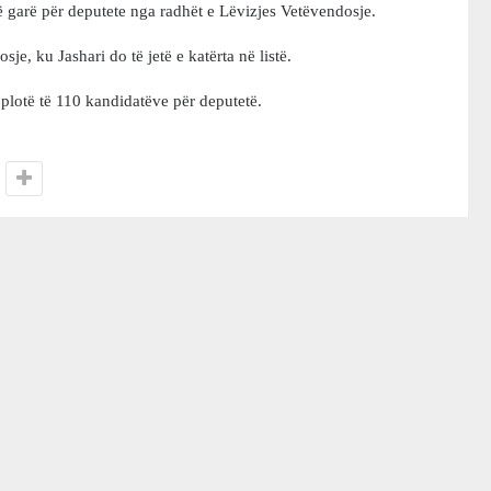
në garë për deputete nga radhët e Lëvizjes Vetëvendosje.
, ku Jashari do të jetë e katërta në listë.
plotë të 110 kandidatëve për deputetë.