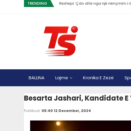
TRENDING
Rexhepi: Çdo ditë nga një nënçmim i ri
BALLINA
Lajme
Kronika E Zezë
Sp
Besarta Jashari, Kandidate E
Publikuar
05:40 12 December, 2024