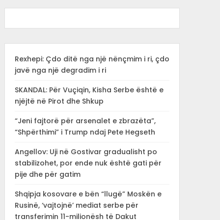
Rexhepi: Çdo ditë nga një nënçmim i ri, çdo
javë nga një degradim i ri
SKANDAL: Për Vuçiqin, Kisha Serbe është e
njëjtë në Pirot dhe Shkup
“Jeni fajtorë për arsenalet e zbrazëta”,
“Shpërthimi” i Trump ndaj Pete Hegseth
Angellov: Uji në Gostivar gradualisht po
stabilizohet, por ende nuk është gati për
pije dhe për gatim
Shqipja kosovare e bën “llugë” Moskën e
Rusinë, ‘vajtojnë’ mediat serbe për
transferimin 11-milionësh të Dakut