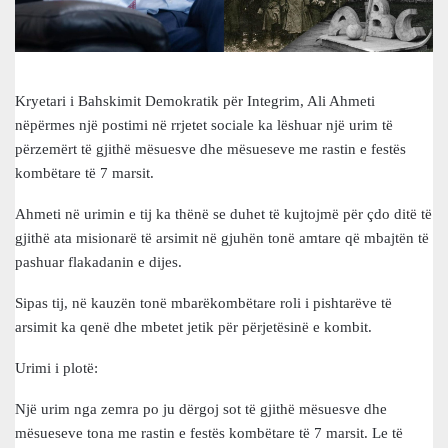
Kryetari i Bahskimit Demokratik për Integrim, Ali Ahmeti
nëpërmes një postimi në rrjetet sociale ka lëshuar një urim të
përzemërt të gjithë mësuesve dhe mësueseve me rastin e festës
kombëtare të 7 marsit.
Ahmeti në urimin e tij ka thënë se duhet të kujtojmë për çdo ditë të
gjithë ata misionarë të arsimit në gjuhën tonë amtare që mbajtën të
pashuar flakadanin e dijes.
Sipas tij, në kauzën tonë mbarëkombëtare roli i pishtarëve të
arsimit ka qenë dhe mbetet jetik për përjetësinë e kombit.
Urimi i plotë:
Një urim nga zemra po ju dërgoj sot të gjithë mësuesve dhe
mësueseve tona me rastin e festës kombëtare të 7 marsit. Le të