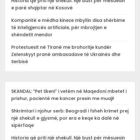
Historia që priti një shekull. Një bust për mësuesin
e parë shqiptar në Kosovë
Kompanitë e mëdha kineze mbyllin disa shërbime
të inteligjencës artificiale, për mbrojtjen e
shëndetit mendor
Protestuesit në Tiranë me brohoritje kundër
Zelenskyyt pranë ambasadave të Ukrainës dhe
Serbisë
SKANDAL: “Pet Skeni” i vetëm në Maqedoni mbetet i
prishur, pacientë me kancer presin me muaji!
Shkrimtari i njohur serb: Beogradi i fsheh krimet prej
një shekull e gjysmë, por era e keqe ka dalë në
sipërfaqe
Historia që priti një shekull. Një bust për mësuesin