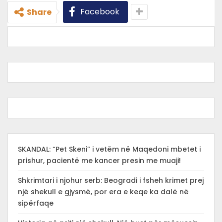
Facebook
Share
SKANDAL: “Pet Skeni” i vetëm në Maqedoni mbetet i
prishur, pacientë me kancer presin me muaji!
Shkrimtari i njohur serb: Beogradi i fsheh krimet prej
një shekull e gjysmë, por era e keqe ka dalë në
sipërfaqe