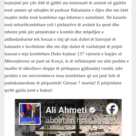
kujtojmë për çdo ditë të gjithë ata misionarë të arsimit në gjuhën
tonë amtare që mbajtën të pashuar flakadanin e dijes dhe me këtë
ruajtën indin tonë kombëtar nga kthetrat e asimilimit. Në kauzën
tonë mbarëkombëtare roli i pishtarëve të arsimit ka qenë dhe
mbetet jetik për përjetësinë e kombit dhe mbjelljen e
atdhedashurisë tek brezat e rinj që nuk duhet të harrojnë të
kaluarën e lavdishme dhe me dije duhet të vazhdojnë të prijnë
kauzat e reja kombëtare.Duke kujtuar 137 vjetorin e hapjes së
Mësonjëtores së parë në Korçë, le të reflektojmë sot mbi peshën e
madhe të shkollave shqipe të përhapura gjithandej vendit, mbi
peshën e tre universiteteve tona kombëtare që sot janë fole të
padiskutueshme të përparimit! Gëzuar 7 marsin! E përjetshme
qoftë gjuha jonë e bukur!