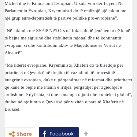
Michel dhe të Komisionit Evropian, Ursula von der Leyen. Në
Parlamentin Evropian, Kryeministri do të realizojë një takim me
një grup euro-deputetësh të partive politike pro-evropiane”.
“Në takimin me ZSP të NATO-s në fokus do të jenë temat që kanë
të bëjnë me sigurinë dhe stabilitetin rajonal dhe të kontinentit
evropian, si dhe kontributin aktiv të Maqedonisë së Veriut në
Aleancë”.
“Me liderët evropianë, Kryeministri Xhaferi do të bisedojë për
prioritetet e Qeverisë në drejtim të vazhdimit të procesit të
integrimit evropian, duke u përqendruar në reformat dhe prioritetet
që kanë të bëjnë me Planin e rritjes, përgatitjet për zgjedhjet e
ardhshme të dyfishta, si dhe tema nga rajoni dhe konteksti global”,
thuhet në njoftimin e Qeverisë për vizitën e parë të Xhaferit në
Bruksel.
Facebook
Share