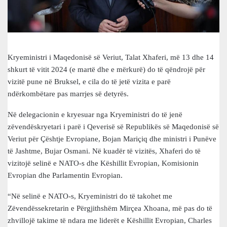
Kryeministri i Maqedonisë së Veriut, Talat Xhaferi, më 13 dhe 14
shkurt të vitit 2024 (e martë dhe e mërkurë) do të qëndrojë për
vizitë pune në Bruksel, e cila do të jetë vizita e parë
ndërkombëtare pas marrjes së detyrës.
Në delegacionin e kryesuar nga Kryeministri do të jenë
zëvendëskryetari i parë i Qeverisë së Republikës së Maqedonisë së
Veriut për Çështje Evropiane, Bojan Mariçiq dhe ministri i Punëve
të Jashtme, Bujar Osmani. Në kuadër të vizitës, Xhaferi do të
vizitojë selinë e NATO-s dhe Këshillit Evropian, Komisionin
Evropian dhe Parlamentin Evropian.
“Në selinë e NATO-s, Kryeministri do të takohet me
Zëvendëssekretarin e Përgjithshëm Mirçea Xhoana, më pas do të
zhvillojë takime të ndara me liderët e Këshillit Evropian, Charles