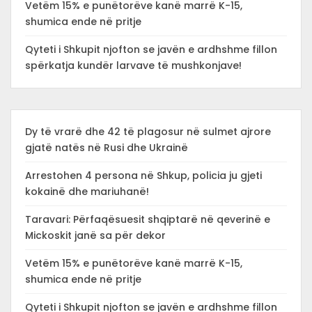
Vetëm 15% e punëtorëve kanë marrë K-15,
shumica ende në pritje
Qyteti i Shkupit njofton se javën e ardhshme fillon
spërkatja kundër larvave të mushkonjave!
Dy të vrarë dhe 42 të plagosur në sulmet ajrore
gjatë natës në Rusi dhe Ukrainë
Arrestohen 4 persona në Shkup, policia ju gjeti
kokainë dhe mariuhanë!
Taravari: Përfaqësuesit shqiptarë në qeverinë e
Mickoskit janë sa për dekor
Vetëm 15% e punëtorëve kanë marrë K-15,
shumica ende në pritje
Qyteti i Shkupit njofton se javën e ardhshme fillon