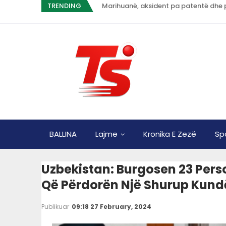
TRENDING
BALLINA
Lajme
Kronika E Zezë
Sp
Uzbekistan: Burgosen 23 Pers
Që Përdorën Një Shurup Kundë
Publikuar
09:18 27 February, 2024