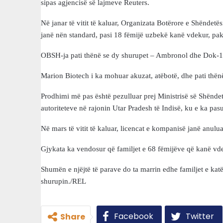
sipas agjencisë së lajmeve Reuters.
Në janar të vitit të kaluar, Organizata Botërore e Shëndet
janë nën standard, pasi 18 fëmijë uzbekë kanë vdekur, pak 
OBSH-ja pati thënë se dy shurupet – Ambronol dhe Dok-1
Marion Biotech i ka mohuar akuzat, atëbotë, dhe pati thënë
Prodhimi më pas është pezulluar prej Ministrisë së Shëndet
autoriteteve në rajonin Utar Pradesh të Indisë, ku e ka pasu
Në mars të vitit të kaluar, licencat e kompanisë janë anulu
Gjykata ka vendosur që familjet e 68 fëmijëve që kanë v
Shumën e njëjtë të parave do ta marrin edhe familjet e ka
shurupin./REL
Facebook
Twitter
Share