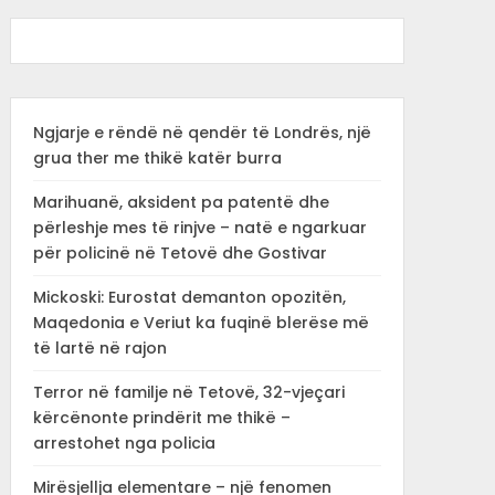
Ngjarje e rëndë në qendër të Londrës, një
grua ther me thikë katër burra
Marihuanë, aksident pa patentë dhe
përleshje mes të rinjve – natë e ngarkuar
për policinë në Tetovë dhe Gostivar
Mickoski: Eurostat demanton opozitën,
Maqedonia e Veriut ka fuqinë blerëse më
të lartë në rajon
Terror në familje në Tetovë, 32-vjeçari
kërcënonte prindërit me thikë –
arrestohet nga policia
Mirësjellja elementare – një fenomen