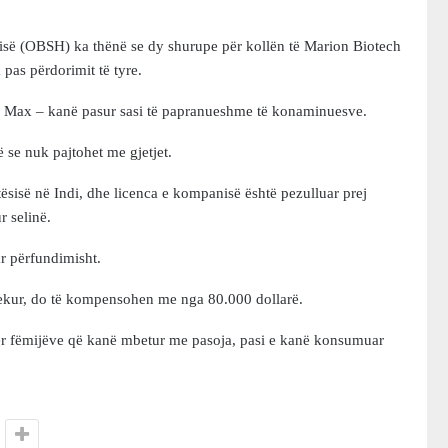
ësisë (OBSH) ka thënë se dy shurupe për kollën të Marion Biotech
pas përdorimit të tyre.
 Max – kanë pasur sasi të papranueshme të konaminuesve.
 se nuk pajtohet me gjetjet.
ësisë në Indi, dhe licenca e kompanisë është pezulluar prej
r selinë.
ar përfundimisht.
dekur, do të kompensohen me nga 80.000 dollarë.
tër fëmijëve që kanë mbetur me pasoja, pasi e kanë konsumuar