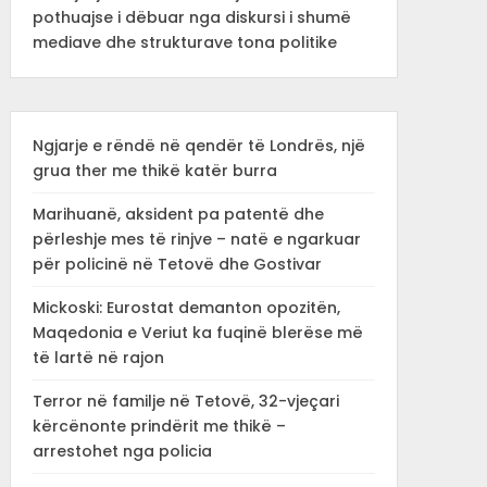
pothuajse i dëbuar nga diskursi i shumë
mediave dhe strukturave tona politike
Ngjarje e rëndë në qendër të Londrës, një
grua ther me thikë katër burra
Marihuanë, aksident pa patentë dhe
përleshje mes të rinjve – natë e ngarkuar
për policinë në Tetovë dhe Gostivar
Mickoski: Eurostat demanton opozitën,
Maqedonia e Veriut ka fuqinë blerëse më
të lartë në rajon
Terror në familje në Tetovë, 32-vjeçari
kërcënonte prindërit me thikë –
arrestohet nga policia