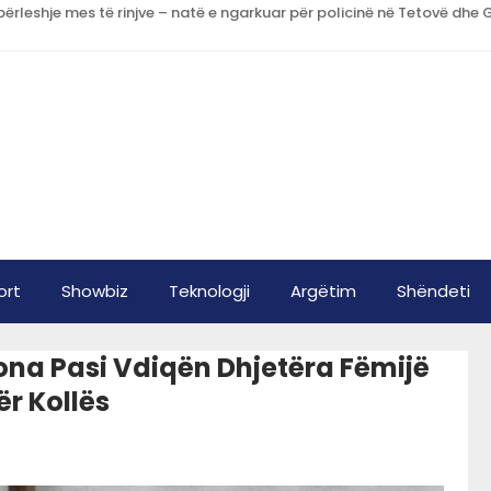
ort
Showbiz
Teknologji
Argëtim
Shëndeti
ona Pasi Vdiqën Dhjetëra Fëmijë
r Kollës