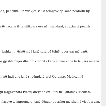
na, për shkak të vdekjes së 68 fëmijëve që kanë përdorur një
e të ilaçeve të falsifikuara ose nën standard, abuzim të pozitës
 Tashkentit është më i lartë sesa që është raportuar më parë.
or gjashtëmujor dhe prokurorët i kanë shtuar edhe tri të tjera muajin
h në Indi dhe janë shpërndarë prej Quramax Medical në
gh Raghvendra Pratar, drejtor ekzekutiv në Quramax Medical.
 të ilaçeve të importuara, janë dënuar po ashtu me shumë vjet burgim,