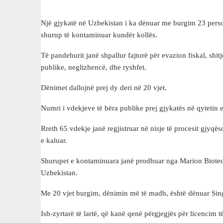
Një gjykatë në Uzbekistan i ka dënuar me burgim 23 perso
shurup të kontaminuar kundër kollës.
Të pandehurit janë shpallur fajtorë për evazion fiskal, shitj
publike, neglizhencë, dhe ryshfet.
Dënimet dallojnë prej dy deri në 20 vjet.
Numri i vdekjeve të bëra publike prej gjykatës në qytetin e
Rreth 65 vdekje janë regjistruar në nisje të procesit gjyqës
e kaluar.
Shurupet e kontaminuara janë prodhuar nga Marion Biotec
Uzbekistan.
Me 20 vjet burgim, dënimin më të madh, është dënuar Sin
Ish-zyrtarë të lartë, që kanë qenë përgjegjës për licencim