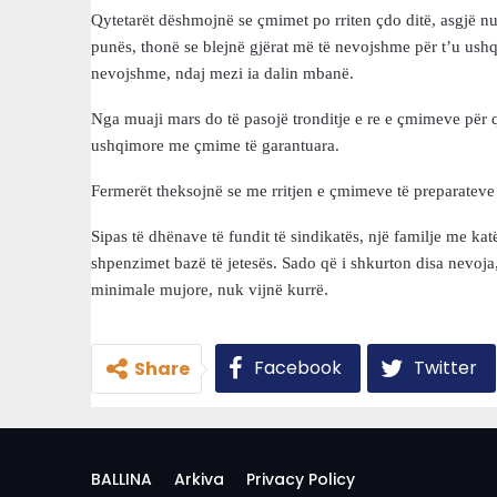
Qytetarët dëshmojnë se çmimet po rriten çdo ditë, asgjë nu
punës, thonë se blejnë gjërat më të nevojshme për t’u ushqy
nevojshme, ndaj mezi ia dalin mbanë.
Nga muaji mars do të pasojë tronditje e re e çmimeve për 
ushqimore me çmime të garantuara.
Fermerët theksojnë se me rritjen e çmimeve të preparatev
Sipas të dhënave të fundit të sindikatës, një familje me kat
shpenzimet bazë të jetesës. Sado që i shkurton disa nevoja,
minimale mujore, nuk vijnë kurrë.
Facebook
Twitter
Share
BALLINA
Arkiva
Privacy Policy