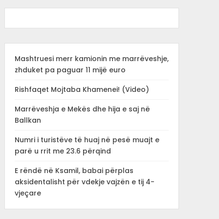
Mashtruesi merr kamionin me marrëveshje,
zhduket pa paguar 11 mijë euro
Rishfaqet Mojtaba Khamenei! (Video)
Marrëveshja e Mekës dhe hija e saj në
Ballkan
Numri i turistëve të huaj në pesë muajt e
parë u rrit me 23.6 përqind
E rëndë në Ksamil, babai përplas
aksidentalisht për vdekje vajzën e tij 4-
vjeçare