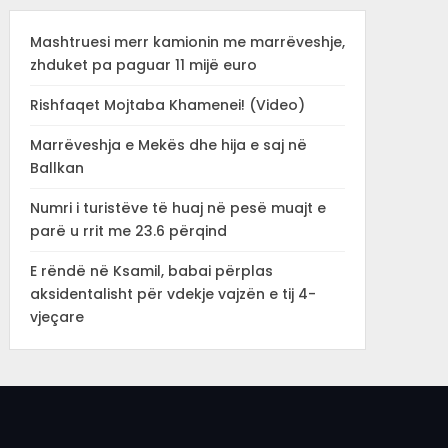
Mashtruesi merr kamionin me marrëveshje,
zhduket pa paguar 11 mijë euro
Rishfaqet Mojtaba Khamenei! (Video)
Marrëveshja e Mekës dhe hija e saj në
Ballkan
Numri i turistëve të huaj në pesë muajt e
parë u rrit me 23.6 përqind
E rëndë në Ksamil, babai përplas
aksidentalisht për vdekje vajzën e tij 4-
vjeçare