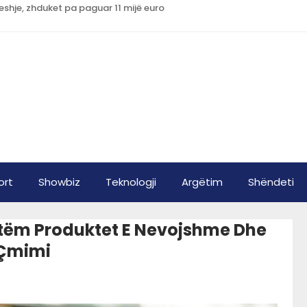
shje, zhduket pa paguar 11 mijë euro
ort
Showbiz
Teknologji
Argëtim
Shëndeti
etëm Produktet E Nevojshme Dhe
e Çmimi