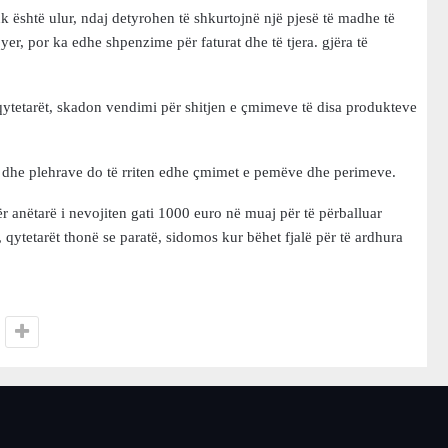
k është ulur, ndaj detyrohen të shkurtojnë një pjesë të madhe të
er, por ka edhe shpenzime për faturat dhe të tjera. gjëra të
qytetarët, skadon vendimi për shitjen e çmimeve të disa produkteve
e dhe plehrave do të rriten edhe çmimet e pemëve dhe perimeve.
ër anëtarë i nevojiten gati 1000 euro në muaj për të përballuar
 qytetarët thonë se paratë, sidomos kur bëhet fjalë për të ardhura