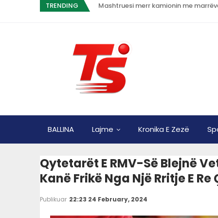
TRENDING
Mashtruesi merr kamionin me marrëve
BALLINA
Lajme
Kronika E Zezë
Sp
Qytetarët E RMV-Së Blejnë V
Kanë Frikë Nga Një Rritje E R
Publikuar
22:23 24 February, 2024