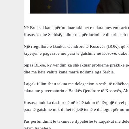
Në Bruksel kanë përfunduar takimet e ndara mes emisarit 
Kosovës dhe Serbisë, lidhur me përdorimin e dinarit serb
Një rregullore e Bankës Qendrore të Kosovës (BQK), që ka
kryerjen e pagesave me para të gatshme në Kosovë, duke n
Sipas BE-së, ky vendim ka shkaktuar probleme praktike për
dhe me këtë valutë kanë marrë ndihmë nga Serbia.
Lajçak fillimisht u takua me delegacionin serb, të udhëhe
takua me guvernatorin e Bankës Qendrore të Kosovës, Ahm
Kosova nuk ka dashur që në këtë takim të dërgojë nivel po
para të gatshme nuk duhet të jetë temë e dialogut për nor
Pas përfundimit të takimeve dypalëshe të Lajçakut me dele
takim trepalësh.