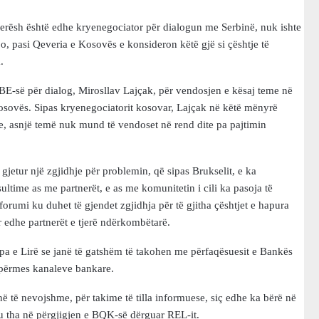
ëherësh është edhe kryenegociator për dialogun me Serbinë, nuk ishte
Kjo, pasi Qeveria e Kosovës e konsideron këtë gjë si çështje të
.
ë BE-së për dialog, Mirosllav Lajçak, për vendosjen e kësaj teme në
osovës. Sipas kryenegociatorit kosovar, Lajçak në këtë mënyrë
ave, asnjë temë nuk mund të vendoset në rend dite pa pajtimin
gjetur një zgjidhje për problemin, që sipas Brukselit, e ka
ime as me partnerët, e as me komunitetin i cili ka pasoja të
orumi ku duhet të gjendet zgjidhja për të gjitha çështjet e hapura
 edhe partnerët e tjerë ndërkombëtarë.
a e Lirë se janë të gatshëm të takohen me përfaqësuesit e Bankës
e përmes kanaleve bankare.
në të nevojshme, për takime të tilla informuese, siç edhe ka bërë në
 tha në përgjigjen e BQK-së dërguar REL-it.