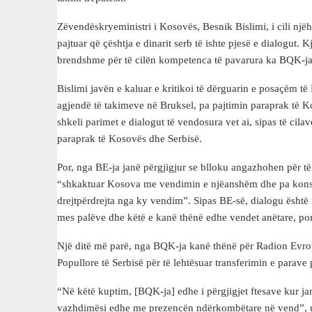
Zëvendëskryeministri i Kosovës, Besnik Bislimi, i cili nj
pajtuar që çështja e dinarit serb të ishte pjesë e dialogut. 
brendshme për të cilën kompetenca të pavarura ka BQK-ja
Bislimi javën e kaluar e kritikoi të dërguarin e posaçëm t
agjendë të takimeve në Bruksel, pa pajtimin paraprak të K
shkeli parimet e dialogut të vendosura vet ai, sipas të cil
paraprak të Kosovës dhe Serbisë.
Por, nga BE-ja janë përgjigjur se blloku angazhohen për të 
“shkaktuar Kosova me vendimin e njëanshëm dhe pa konsult
drejtpërdrejta nga ky vendim”. Sipas BE-së, dialogu është f
mes palëve dhe këtë e kanë thënë edhe vendet anëtare, por
Një ditë më parë, nga BQK-ja kanë thënë për Radion Evrop
Popullore të Serbisë për të lehtësuar transferimin e parav
“Në këtë kuptim, [BQK-ja] edhe i përgjigjet ftesave kur ja
vazhdimësi edhe me prezencën ndërkombëtare në vend”, u