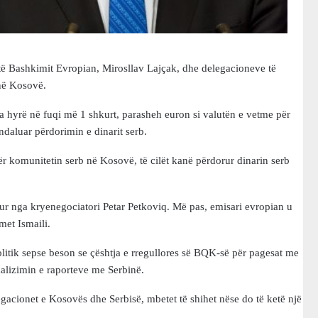
të Bashkimit Evropian, Mirosllav Lajçak, dhe delegacioneve të
 në Kosovë.
 hyrë në fuqi më 1 shkurt, parasheh euron si valutën e vetme për
daluar përdorimin e dinarit serb.
 komunitetin serb në Kosovë, të cilët kanë përdorur dinarin serb
qur nga kryenegociatori Petar Petkoviq. Më pas, emisari evropian u
et Ismaili.
litik sepse beson se çështja e rregullores së BQK-së për pagesat me
malizimin e raporteve me Serbinë.
gacionet e Kosovës dhe Serbisë, mbetet të shihet nëse do të ketë një