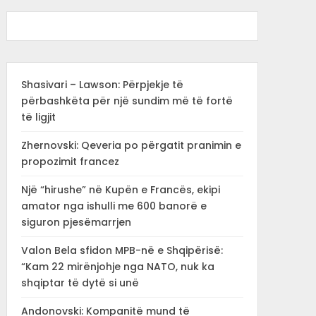
Shasivari – Lawson: Përpjekje të
përbashkëta për një sundim më të fortë
të ligjit
Zhernovski: Qeveria po përgatit pranimin e
propozimit francez
Një “hirushe” në Kupën e Francës, ekipi
amator nga ishulli me 600 banorë e
siguron pjesëmarrjen
Valon Bela sfidon MPB-në e Shqipërisë:
“Kam 22 mirënjohje nga NATO, nuk ka
shqiptar të dytë si unë
Andonovski: Kompanitë mund të