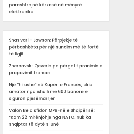
parashtrojnë kërkesë në mënyrë
elektronike
Shasivari – Lawson: Përpjekje të
përbashkëta për një sundim më të fortë
të ligjit
Zhernovski: Qeveria po përgatit pranimin e
propozimit francez
Një “hirushe” në Kupën e Francës, ekipi
amator nga ishulli me 600 banorë e
siguron pjesëmarrjen
Valon Bela sfidon MPB-në e Shqipërisë:
“Kam 22 mirënjohje nga NATO, nuk ka
shqiptar të dytë si unë