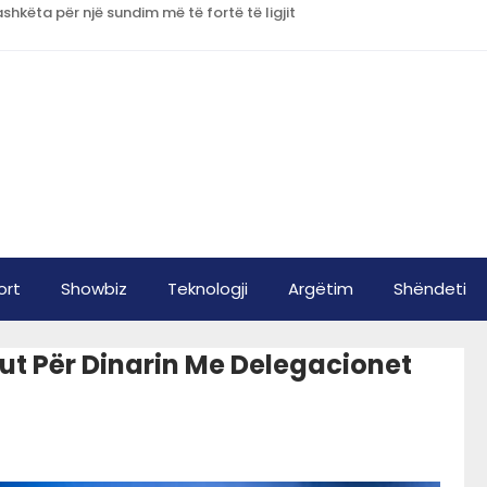
shkëta për një sundim më të fortë të ligjit
ort
Showbiz
Teknologji
Argëtim
Shëndeti
ut Për Dinarin Me Delegacionet