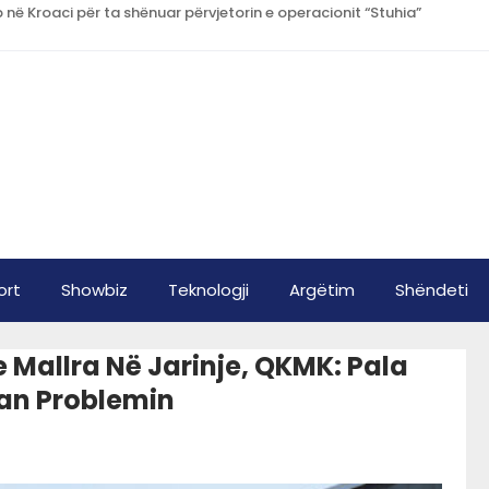
 në Kroaci për ta shënuar përvjetorin e operacionit “Stuhia”
ort
Showbiz
Teknologji
Argëtim
Shëndeti
 Mallra Në Jarinje, QKMK: Pala
uan Problemin