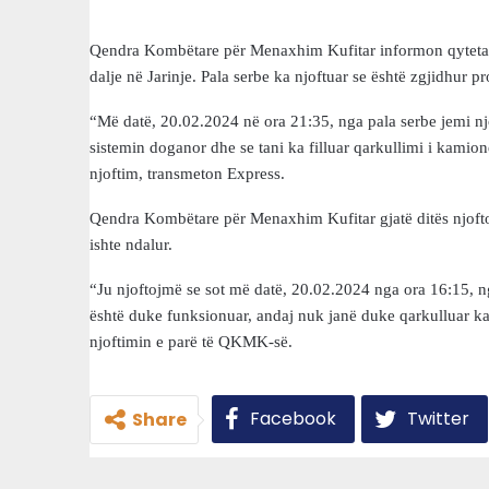
Qendra Kombëtare për Menaxhim Kufitar informon qytetarët
dalje në Jarinje. Pala serbe ka njoftuar se është zgjidhur
“Më datë, 20.02.2024 në ora 21:35, nga pala serbe jemi nj
sistemin doganor dhe se tani ka filluar qarkullimi i kamio
njoftim, transmeton Express.
Qendra Kombëtare për Menaxhim Kufitar gjatë ditës njoftoi
ishte ndalur.
“Ju njoftojmë se sot më datë, 20.02.2024 nga ora 16:15, ng
është duke funksionuar, andaj nuk janë duke qarkulluar ka
njoftimin e parë të QKMK-së.
Facebook
Twitter
Share