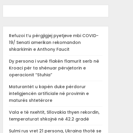
Refuzoi t’u përgjigjej pyetjeve mbi COVID-
19/ Senati amerikan rekomandon
shkarkimin e Anthony Faucit
Dy persona i vunë flakën flamurit serb në
Kroaci për ta shënuar përvjetorin e
operacionit “Stuhia”
Maturantët u kapën duke përdorur
inteligjencën artificiale në provimin e
maturës shtetërore
Vala e të nxehtit, Sllovakia thyen rekordin,
temperaturat shkojnë në 42.2 gradë
Sulmi rus vret 21 persona, Ukraina thotë se