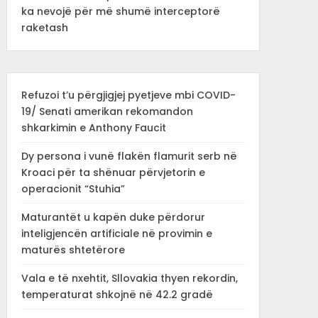
ka nevojë për më shumë interceptorë
raketash
Refuzoi t’u përgjigjej pyetjeve mbi COVID-
19/ Senati amerikan rekomandon
shkarkimin e Anthony Faucit
Dy persona i vunë flakën flamurit serb në
Kroaci për ta shënuar përvjetorin e
operacionit “Stuhia”
Maturantët u kapën duke përdorur
inteligjencën artificiale në provimin e
maturës shtetërore
Vala e të nxehtit, Sllovakia thyen rekordin,
temperaturat shkojnë në 42.2 gradë