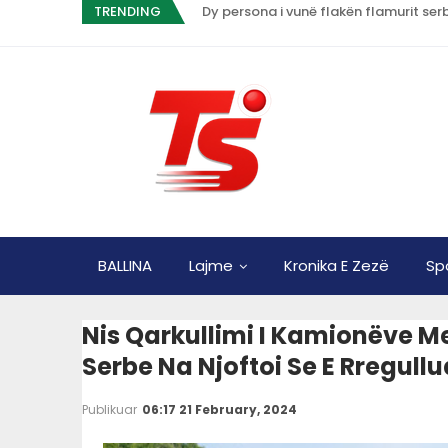
TRENDING
Dy persona i vunë flakën flamurit serb
BALLINA
Lajme
Kronika E Zezë
Sp
Nis Qarkullimi I Kamionëve Me
Serbe Na Njoftoi Se E Rregull
Publikuar
06:17 21 February, 2024