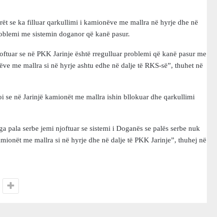
 se ka filluar qarkullimi i kamionëve me mallra në hyrje dhe në
 problemi me sistemin doganor që kanë pasur.
oftuar se në PKK Jarinje është rregulluar problemi që kanë pasur me
nëve me mallra si në hyrje ashtu edhe në dalje të RKS-së”, thuhet në
 se në Jarinjë kamionët me mallra ishin bllokuar dhe qarkullimi
a pala serbe jemi njoftuar se sistemi i Doganës se palës serbe nuk
mionët me mallra si në hyrje dhe në dalje të PKK Jarinje”, thuhej në