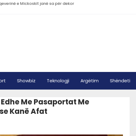
qeverinë e Mickoskit janë sa për dekor
ort
Showbiz
Teknologji
Argëtim
Shëndeti
 Edhe Me Pasaportat Me
se Kanë Afat