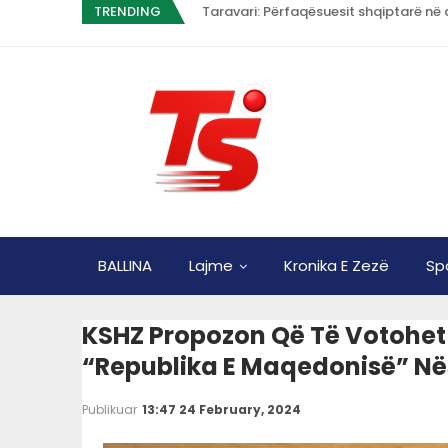
TRENDING
Taravari: Përfaqësuesit shqiptarë në 
BALLINA
Lajme
Kronika E Zezë
Sp
KSHZ Propozon Që Të Votohet
“Republika E Maqedonisë” Në
Publikuar
13:47 24 February, 2024