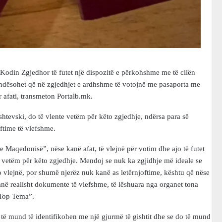
odin Zgjedhor të futet një dispozitë e përkohshme me të cilën
undësohet që në zgjedhjet e ardhshme të votojnë me pasaporta me
r afati, transmeton Portalb.mk.
shtevski, do të vlente vetëm për këto zgjedhje, ndërsa para së
oftime të vlefshme.
 Maqedonisë”, nëse kanë afat, të vlejnë për votim dhe ajo të futet
ë vetëm për këto zgjedhje. Mendoj se nuk ka zgjidhje më ideale se
o vlejnë, por shumë njerëz nuk kanë as letërnjoftime, kështu që nëse
anë realisht dokumente të vlefshme, të lëshuara nga organet tona
“Top Tema”.
o të mund të identifikohen me një gjurmë të gishtit dhe se do të mund