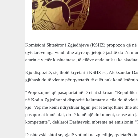
Komisioni Shtetëror i Zgjedhjeve (KSHZ) propozon që në K
qytetarëve nga vendi dhe atyre që jetojnë jashtë do t’u m
emrin e vjetër kushtetuese, të cilëve ende nuk u ka skadua
Kjo dispozitë, siç thotë kryetari i KSHZ-së, Aleksandar Da
gjithash do të vlente për qytetarët të cilët nuk kanë letërnj
“Propozojmë që pasaportat në të cilat shkruan “Republika e
në Kodin Zgjedhor si dispozitë kalumtare e cila do të vlej
kjo. Veç më kemi ndryshuar ligjin për letërnjoftime dhe at
pasaportat kanë afat, do të kenë një dokument, sepse ato j
kompetente”, deklaroi Dashtevski mbrëmë në emisionin 
Dashtevski shtoi se, gjatë votimit në zgjedhje, qytetarët d