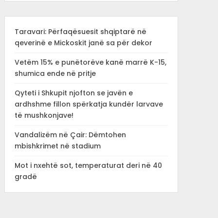
Taravari: Përfaqësuesit shqiptarë në
qeverinë e Mickoskit janë sa për dekor
Vetëm 15% e punëtorëve kanë marrë K-15,
shumica ende në pritje
Qyteti i Shkupit njofton se javën e
ardhshme fillon spërkatja kundër larvave
të mushkonjave!
Vandalizëm në Çair: Dëmtohen
mbishkrimet në stadium
Mot i nxehtë sot, temperaturat deri në 40
gradë