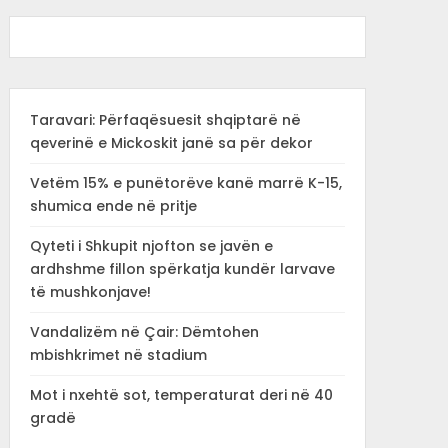
Taravari: Përfaqësuesit shqiptarë në
qeverinë e Mickoskit janë sa për dekor
Vetëm 15% e punëtorëve kanë marrë K-15,
shumica ende në pritje
Qyteti i Shkupit njofton se javën e
ardhshme fillon spërkatja kundër larvave
të mushkonjave!
Vandalizëm në Çair: Dëmtohen
mbishkrimet në stadium
Mot i nxehtë sot, temperaturat deri në 40
gradë