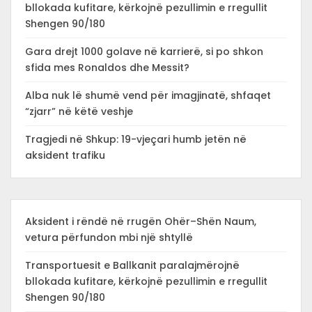
bllokada kufitare, kërkojnë pezullimin e rregullit
Shengen 90/180
Gara drejt 1000 golave në karrierë, si po shkon
sfida mes Ronaldos dhe Messit?
Alba nuk lë shumë vend për imagjinatë, shfaqet
“zjarr” në këtë veshje
Tragjedi në Shkup: 19-vjeçari humb jetën në
aksident trafiku
Aksident i rëndë në rrugën Ohër–Shën Naum,
vetura përfundon mbi një shtyllë
Transportuesit e Ballkanit paralajmërojnë
bllokada kufitare, kërkojnë pezullimin e rregullit
Shengen 90/180