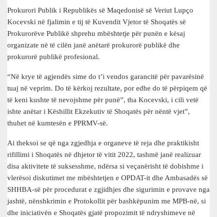
Prokurori Publik i Republikës së Maqedonisë së Veriut Lupço
Kocevski në fjalimin e tij të Kuvendit Vjetor të Shoqatës së
Prokurorëve Publikë shprehu mbështetje për punën e kësaj
organizate në të cilën janë anëtarë prokurorë publikë dhe
prokurorë publikë profesional.
“Në krye të agjendës sime do t’i vendos garancitë për pavarësinë
tuaj në veprim. Do të kërkoj rezultate, por edhe do të përpiqem që
të keni kushte të nevojshme për punë”, tha Kocevski, i cili vetë
ishte anëtar i Këshillit Ekzekutiv të Shoqatës për nëntë vjet”,
thuhet në kumtesën e PPRMV-së.
Ai theksoi se që nga zgjedhja e organeve të reja dhe praktikisht
rifillimi i Shoqatës në dhjetor të vitit 2022, tashmë janë realizuar
disa aktivitete të suksesshme, ndërsa si veçanërisht të dobishme i
vlerësoi diskutimet me mbështetjen e OPDAT-it dhe Ambasadës së
SHHBA-së për procedurat e zgjidhjes dhe sigurimin e provave nga
jashtë, nënshkrimin e Protokollit për bashkëpunim me MPB-në, si
dhe iniciativën e Shoqatës gjatë propozimit të ndryshimeve në