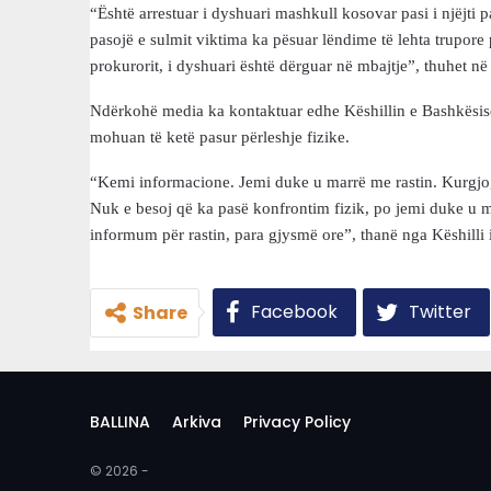
“Është arrestuar i dyshuari mashkull kosovar pasi i njëjti
pasojë e sulmit viktima ka pësuar lëndime të lehta trupore
prokurorit, i dyshuari është dërguar në mbajtje”, thuhet në 
Ndërkohë media ka kontaktuar edhe Këshillin e Bashkësisë
mohuan të ketë pasur përleshje fizike.
“Kemi informacione. Jemi duke u marrë me rastin. Kurgjo,
Nuk e besoj që ka pasë konfrontim fizik, po jemi duke u m
informum për rastin, para gjysmë ore”, thanë nga Këshilli
Facebook
Twitter
Share
BALLINA
Arkiva
Privacy Policy
© 2026 -