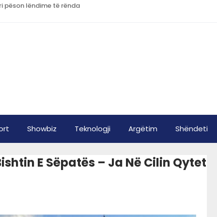
ri pëson lëndime të rënda
ort
Showbiz
Teknologji
Argëtim
Shëndeti
shtin E Sëpatës – Ja Në Cilin Qytet
!