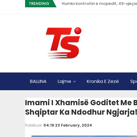
TRENDING
Humbi kontrollin e mopedit, 49-vjeça
BALLINA
Lajme
Kronika E Zezë
Sp
Imami I Xhamisë Goditet Me Bi
Shqiptar Ka Ndodhur Ngjarja
Publikuar
04:19 23 February, 2024