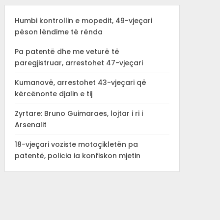
Humbi kontrollin e mopedit, 49-vjeçari
pëson lëndime të rënda
Pa patentë dhe me veturë të
paregjistruar, arrestohet 47-vjeçari
Kumanovë, arrestohet 43-vjeçari që
kërcënonte djalin e tij
Zyrtare: Bruno Guimaraes, lojtar i ri i
Arsenalit
18-vjeçari voziste motoçikletën pa
patentë, policia ia konfiskon mjetin