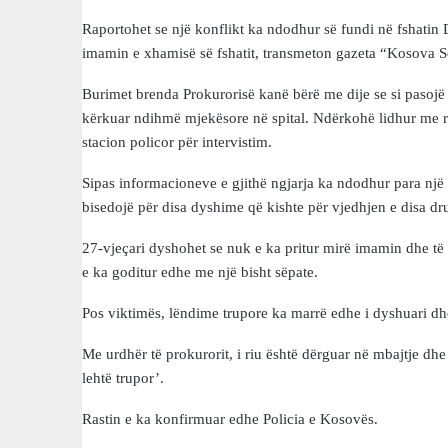
Raportohet se një konflikt ka ndodhur së fundi në fshatin
imamin e xhamisë së fshatit, transmeton gazeta “Kosova S
Burimet brenda Prokurorisë kanë bërë me dije se si pasojë
kërkuar ndihmë mjekësore në spital. Ndërkohë lidhur me rast
stacion policor për intervistim.
Sipas informacioneve e gjithë ngjarja ka ndodhur para një 
bisedojë për disa dyshime që kishte për vjedhjen e disa dru
27-vjeçari dyshohet se nuk e ka pritur mirë imamin dhe të 
e ka goditur edhe me një bisht sëpate.
Pos viktimës, lëndime trupore ka marrë edhe i dyshuari dhe 
Me urdhër të prokurorit, i riu është dërguar në mbajtje dh
lehtë trupor’.
Rastin e ka konfirmuar edhe Policia e Kosovës.