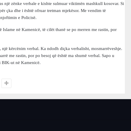
 pas një zënke verbale e kishte sulmuar viktimën mashkull kosovar. Si
 për çka dhe i është ofruar tretman mjekësor. Me vendim të
njoftimin e Policisë.
 Islame në Kamenicë, të cilët thanë se po merren me rastin, por
 një kërcënim verbal. Ka ndodh diçka verbalisht, mosmarrëveshje.
arrë me rastin, por po besoj që është ma shumë verbal. Sapo u
 i BIK-ut në Kamenicë.