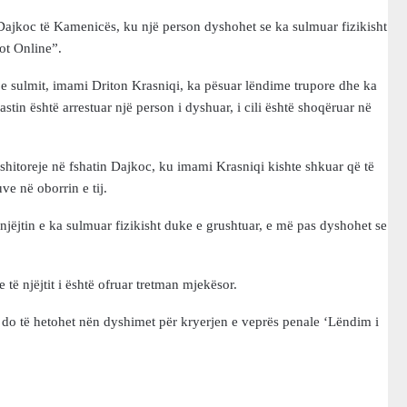
 Dajkoc të Kamenicës, ku një person dyshohet se ka sulmuar fizikisht
ot Online”.
 e sulmit, imami Driton Krasniqi, ka pësuar lëndime trupore dhe ka
in është arrestuar një person i dyshuar, i cili është shoqëruar në
shitoreje në fshatin Dajkoc, ku imami Krasniqi kishte shkuar që të
ve në oborrin e tij.
njëjtin e ka sulmuar fizikisht duke e grushtuar, e më pas dyshohet se
të njëjtit i është ofruar tretman mjekësor.
e do të hetohet nën dyshimet për kryerjen e veprës penale ‘Lëndim i