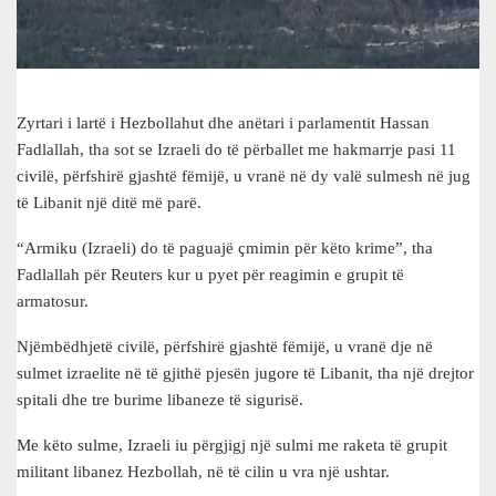
Zyrtari i lartë i Hezbollahut dhe anëtari i parlamentit Hassan
Fadlallah, tha sot se Izraeli do të përballet me hakmarrje pasi 11
civilë, përfshirë gjashtë fëmijë, u vranë në dy valë sulmesh në jug
të Libanit një ditë më parë.
“Armiku (Izraeli) do të paguajë çmimin për këto krime”, tha
Fadlallah për Reuters kur u pyet për reagimin e grupit të
armatosur.
Njëmbëdhjetë civilë, përfshirë gjashtë fëmijë, u vranë dje në
sulmet izraelite në të gjithë pjesën jugore të Libanit, tha një drejtor
spitali dhe tre burime libaneze të sigurisë.
Me këto sulme, Izraeli iu përgjigj një sulmi me raketa të grupit
militant libanez Hezbollah, në të cilin u vra një ushtar.