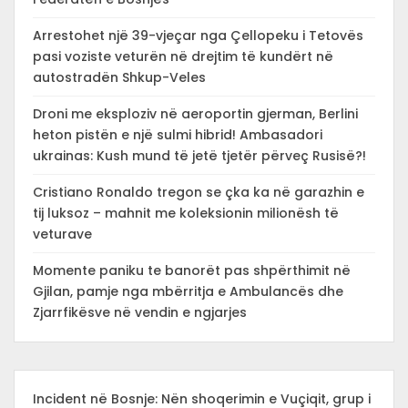
Arrestohet një 39-vjeçar nga Çellopeku i Tetovës
pasi voziste veturën në drejtim të kundërt në
autostradën Shkup-Veles
Droni me eksploziv në aeroportin gjerman, Berlini
heton pistën e një sulmi hibrid! Ambasadori
ukrainas: Kush mund të jetë tjetër përveç Rusisë?!
Cristiano Ronaldo tregon se çka ka në garazhin e
tij luksoz – mahnit me koleksionin milionësh të
veturave
Momente paniku te banorët pas shpërthimit në
Gjilan, pamje nga mbërritja e Ambulancës dhe
Zjarrfikësve në vendin e ngjarjes
Incident në Bosnje: Nën shoqerimin e Vuçiqit, grup i