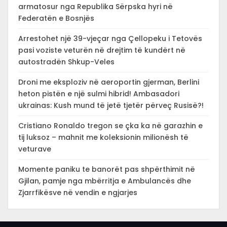
armatosur nga Republika Sërpska hyri në
Federatën e Bosnjës
Arrestohet një 39-vjeçar nga Çellopeku i Tetovës
pasi voziste veturën në drejtim të kundërt në
autostradën Shkup-Veles
Droni me eksploziv në aeroportin gjerman, Berlini
heton pistën e një sulmi hibrid! Ambasadori
ukrainas: Kush mund të jetë tjetër përveç Rusisë?!
Cristiano Ronaldo tregon se çka ka në garazhin e
tij luksoz – mahnit me koleksionin milionësh të
veturave
Momente paniku te banorët pas shpërthimit në
Gjilan, pamje nga mbërritja e Ambulancës dhe
Zjarrfikësve në vendin e ngjarjes