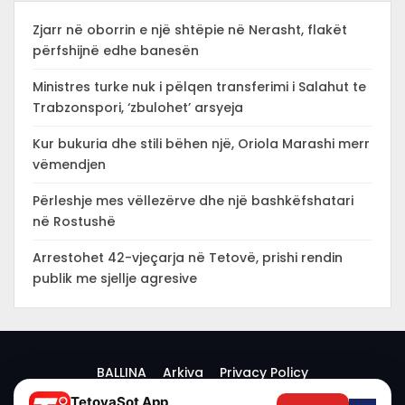
Zjarr në oborrin e një shtëpie në Nerasht, flakët
përfshijnë edhe banesën
Ministres turke nuk i pëlqen transferimi i Salahut te
Trabzonspori, ‘zbulohet’ arsyeja
Kur bukuria dhe stili bëhen një, Oriola Marashi merr
vëmendjen
Përleshje mes vëllezërve dhe një bashkëfshatari
në Rostushë
Arrestohet 42-vjeçarja në Tetovë, prishi rendin
publik me sjellje agresive
BALLINA
Arkiva
Privacy Policy
TetovaSot App