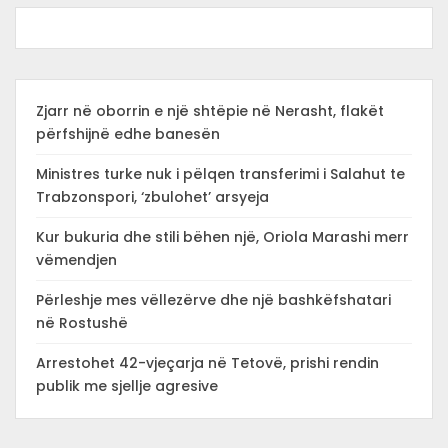
Zjarr në oborrin e një shtëpie në Nerasht, flakët
përfshijnë edhe banesën
Ministres turke nuk i pëlqen transferimi i Salahut te
Trabzonspori, ‘zbulohet’ arsyeja
Kur bukuria dhe stili bëhen një, Oriola Marashi merr
vëmendjen
Përleshje mes vëllezërve dhe një bashkëfshatari
në Rostushë
Arrestohet 42-vjeçarja në Tetovë, prishi rendin
publik me sjellje agresive