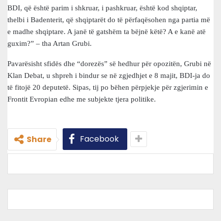
BDI, që është parim i shkruar, i pashkruar, është kod shqiptar,
thelbi i Badenterit, që shqiptarët do të përfaqësohen nga partia më
e madhe shqiptare. A janë të gatshëm ta bëjnë këtë? A e kanë atë
guxim?” – tha Artan Grubi.
Pavarësisht sfidës dhe “dorezës” së hedhur për opozitën, Grubi në
Klan Debat, u shpreh i bindur se në zgjedhjet e 8 majit, BDI-ja do
të fitojë 20 deputetë. Sipas, tij po bëhen përpjekje për zgjerimin e
Frontit Evropian edhe me subjekte tjera politike.
Facebook
Share