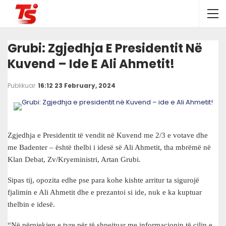
Grubi: Zgjedhja E Presidentit Në
Kuvend – Ide E Ali Ahmetit!
Publikuar
16:12 23 February, 2024
Zgjedhja e Presidentit të vendit në Kuvend me 2/3 e votave dhe
me Badenter – është thelbi i idesë së Ali Ahmetit, tha mbrëmë në
Klan Debat, Zv/Kryeministri, Artan Grubi.
Sipas tij, opozita edhe pse para kohe kishte arritur ta sigurojë
fjalimin e Ali Ahmetit dhe e prezantoi si ide, nuk e ka kuptuar
thelbin e idesë.
“Në përpjekjen e tyre për të shpejtuar me informacionin të cilin e