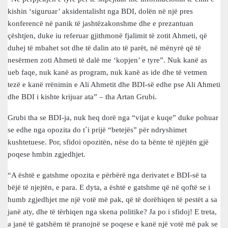
kishin ‘siguruar’ aksidentalisht nga BDI, dolën në një pres
konferencë në panik të jashtëzakonshme dhe e prezantuan
çështjen, duke iu referuar gjithmonë fjalimit të zotit Ahmeti, që
duhej të mbahet sot dhe të dalin ato të parët, në mënyrë që të
nesërmen zoti Ahmeti të dalë me ‘kopjen’ e tyre”. Nuk kanë as
ueb faqe, nuk kanë as program, nuk kanë as ide dhe të vetmen
tezë e kanë rrënimin e Ali Ahmetit dhe BDI-së edhe pse Ali Ahmeti
dhe BDI i kishte krijuar ata” – tha Artan Grubi.
Grubi tha se BDI-ja, nuk heq dorë nga “vijat e kuqe” duke pohuar
se edhe nga opozita do t`i prijë “betejës” për ndryshimet
kushtetuese. Por, sfidoi opozitën, nëse do ta bënte të njëjtën gjë
poqese hmbin zgjedhjet.
“A është e gatshme opozita e përbërë nga derivatet e BDI-së ta
bëjë të njejtën, e para. E dyta, a është e gatshme që në qoftë se i
humb zgjedhjet me një votë më pak, që të dorëhiqen të pestët a sa
janë aty, dhe të tërhiqen nga skena politike? Ja po i sfidoj! E treta,
a janë të gatshëm të pranojnë se poqese e kanë një votë më pak se