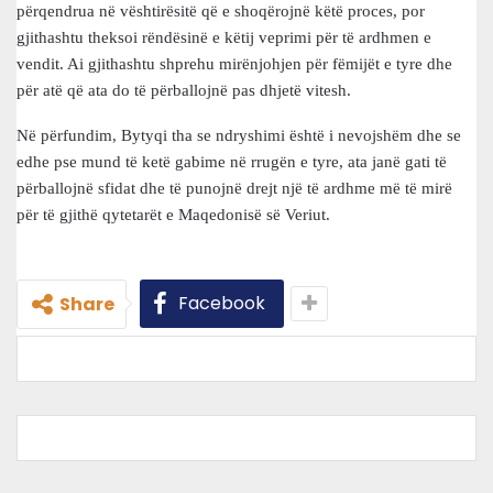
përqendrua në vështirësitë që e shoqërojnë këtë proces, por
gjithashtu theksoi rëndësinë e këtij veprimi për të ardhmen e
vendit. Ai gjithashtu shprehu mirënjohjen për fëmijët e tyre dhe
për atë që ata do të përballojnë pas dhjetë vitesh.
Në përfundim, Bytyqi tha se ndryshimi është i nevojshëm dhe se
edhe pse mund të ketë gabime në rrugën e tyre, ata janë gati të
përballojnë sfidat dhe të punojnë drejt një të ardhme më të mirë
për të gjithë qytetarët e Maqedonisë së Veriut.
Facebook
Share