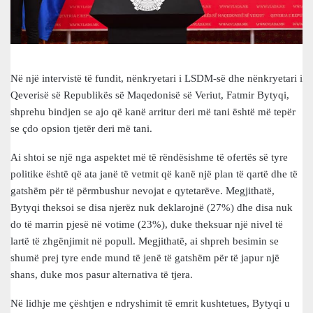
Në një intervistë të fundit, nënkryetari i LSDM-së dhe nënkryetari i
Qeverisë së Republikës së Maqedonisë së Veriut, Fatmir Bytyqi,
shprehu bindjen se ajo që kanë arritur deri më tani është më tepër
se çdo opsion tjetër deri më tani.
Ai shtoi se një nga aspektet më të rëndësishme të ofertës së tyre
politike është që ata janë të vetmit që kanë një plan të qartë dhe të
gatshëm për të përmbushur nevojat e qytetarëve. Megjithatë,
Bytyqi theksoi se disa njerëz nuk deklarojnë (27%) dhe disa nuk
do të marrin pjesë në votime (23%), duke theksuar një nivel të
lartë të zhgënjimit në popull. Megjithatë, ai shpreh besimin se
shumë prej tyre ende mund të jenë të gatshëm për të japur një
shans, duke mos pasur alternativa të tjera.
Në lidhje me çështjen e ndryshimit të emrit kushtetues, Bytyqi u