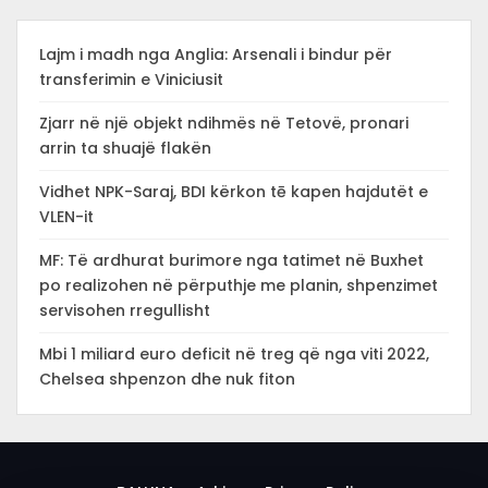
Lajm i madh nga Anglia: Arsenali i bindur për
transferimin e Viniciusit
Zjarr në një objekt ndihmës në Tetovë, pronari
arrin ta shuajë flakën
Vidhet NPK-Saraj, BDI kërkon tē kapen hajdutët e
VLEN-it
MF: Të ardhurat burimore nga tatimet në Buxhet
po realizohen në përputhje me planin, shpenzimet
servisohen rregullisht
Mbi 1 miliard euro deficit në treg që nga viti 2022,
Chelsea shpenzon dhe nuk fiton