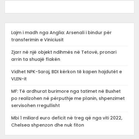
Lajm i madh nga Anglia: Arsenali i bindur për
transferimin e Viniciusit
Zjarr në një objekt ndihmës në Tetovë, pronari
arrin ta shuajë flakën
Vidhet NPK-Saraj, BDI kërkon tē kapen hajdutët e
VLEN-it
MF: Të ardhurat burimore nga tatimet në Buxhet
po realizohen në përputhje me planin, shpenzimet
servisohen rregullisht
Mbi 1 miliard euro deficit në treg që nga viti 2022,
Chelsea shpenzon dhe nuk fiton