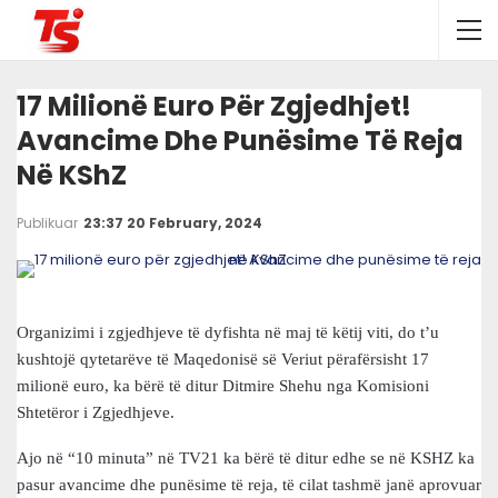
17 Milionë Euro Për Zgjedhjet!
Avancime Dhe Punësime Të Reja
Në KShZ
Publikuar
23:37 20 February, 2024
Organizimi i zgjedhjeve të dyfishta në maj të këtij viti, do t’u
kushtojë qytetarëve të Maqedonisë së Veriut përafërsisht 17
milionë euro, ka bërë të ditur Ditmire Shehu nga Komisioni
Shtetëror i Zgjedhjeve.
Ajo në “10 minuta” në TV21 ka bërë të ditur edhe se në KSHZ ka
pasur avancime dhe punësime të reja, të cilat tashmë janë aprovuar