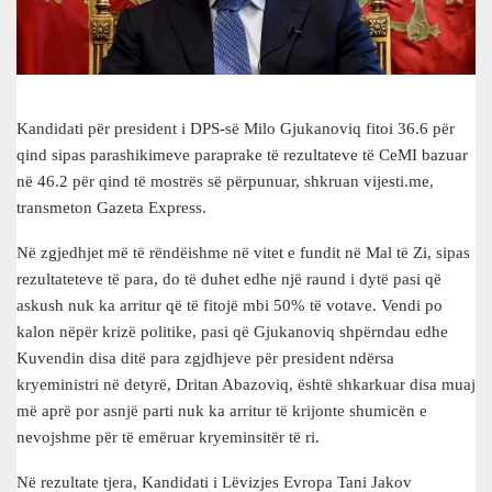
Kandidati për president i DPS-së Milo Gjukanoviq fitoi 36.6 për
qind sipas parashikimeve paraprake të rezultateve të CeMI bazuar
në 46.2 për qind të mostrës së përpunuar, shkruan vijesti.me,
transmeton Gazeta Express.
Në zgjedhjet më të rëndëishme në vitet e fundit në Mal të Zi, sipas
rezultateteve të para, do të duhet edhe një raund i dytë pasi që
askush nuk ka arritur që të fitojë mbi 50% të votave. Vendi po
kalon nëpër krizë politike, pasi që Gjukanoviq shpërndau edhe
Kuvendin disa ditë para zgjdhjeve për president ndërsa
kryeministri në detyrë, Dritan Abazoviq, është shkarkuar disa muaj
më aprë por asnjë parti nuk ka arritur të krijonte shumicën e
nevojshme për të emëruar kryeminsitër të ri.
Në rezultate tjera, Kandidati i Lëvizjes Evropa Tani Jakov