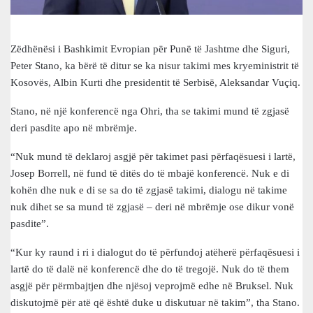
Zëdhënësi i Bashkimit Evropian për Punë të Jashtme dhe Siguri,
Peter Stano, ka bërë të ditur se ka nisur takimi mes kryeministrit të
Kosovës, Albin Kurti dhe presidentit të Serbisë, Aleksandar Vuçiq.
Stano, në një konferencë nga Ohri, tha se takimi mund të zgjasë
deri pasdite apo në mbrëmje.
“Nuk mund të deklaroj asgjë për takimet pasi përfaqësuesi i lartë,
Josep Borrell, në fund të ditës do të mbajë konferencë. Nuk e di
kohën dhe nuk e di se sa do të zgjasë takimi, dialogu në takime
nuk dihet se sa mund të zgjasë – deri në mbrëmje ose dikur vonë
pasdite”.
“Kur ky raund i ri i dialogut do të përfundoj atëherë përfaqësuesi i
lartë do të dalë në konferencë dhe do të tregojë. Nuk do të them
asgjë për përmbajtjen dhe njësoj veprojmë edhe në Bruksel. Nuk
diskutojmë për atë që është duke u diskutuar në takim”, tha Stano.