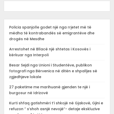
Policia spanjolle godet një nga rrjetet më të
mëdha të kontrabandës së emigrantëve dhe
drogës në Mesdhe
Arrestohet në Bllacë një shtetas i Kosovës i
kërkuar nga Interpoli
Besar Sejdi nga Unioni i Studentëve, publikon
fotografi nga Bërvenica në ditën e shpalljes së
zgjedhjeve lokale
27 paketime me marihuanë gjenden te një i
burgosur në Idrizovë
Kurti shfaq gatishmëri t’i shkojë në Gjakovë, Gjini e
refuzon ” s’shoh asnjë nevojë”- detaje ekskluzive