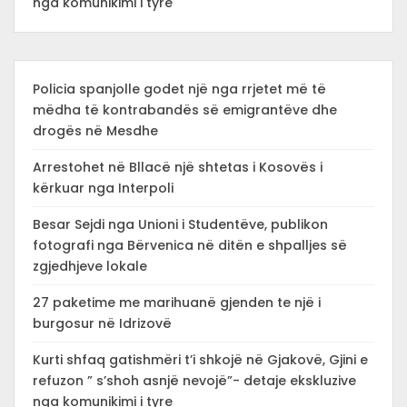
nga komunikimi i tyre
Policia spanjolle godet një nga rrjetet më të
mëdha të kontrabandës së emigrantëve dhe
drogës në Mesdhe
Arrestohet në Bllacë një shtetas i Kosovës i
kërkuar nga Interpoli
Besar Sejdi nga Unioni i Studentëve, publikon
fotografi nga Bërvenica në ditën e shpalljes së
zgjedhjeve lokale
27 paketime me marihuanë gjenden te një i
burgosur në Idrizovë
Kurti shfaq gatishmëri t’i shkojë në Gjakovë, Gjini e
refuzon ” s’shoh asnjë nevojë”- detaje ekskluzive
nga komunikimi i tyre