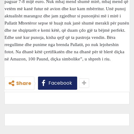
paguar 7-8 mijë euro. Nuk mbaj mend shumë mirë, mbaj mend që
vetëm më kanë futur në avion dhe kur kam mbërritur. Unë punoj
aktualisht marangoz dhe jam zgjedhur si punonjësi më i mirë i
Pallatit Mbretëror sepse të huajt nuk janë shumë merakli për punën
dhe ne shqiptarët e kemi këtë, që duam çdo gjë ta bëjmë perfekt.
Edhe unë kur punoja, kisha qejf që ta pastroja vendin. Bëra
rregullime dhe punime nga brenda Pallatit, po nuk lejoheshin
fotot. Na dhanë këtë çertifikatën dhe na dhanë për të blerë diçka
në Amazon, 100 Paund, diçka simbolike”, u shpreh i riu.
Facebook
Share