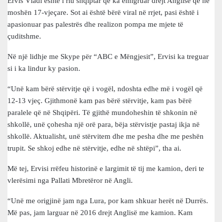
Ervis Vladi është i riu shqiptar që ka emigruar drejt Anglisë që në
moshën 17-vjeçare. Sot ai është bërë viral në rrjet, pasi është i
apasionuar pas palestrës dhe realizon pompa me mjete të
çuditshme.
Në një lidhje me Skype për “ABC e Mëngjesit”, Ervisi ka treguar
si i ka lindur ky pasion.
“Unë kam bërë stërvitje që i vogël, ndoshta edhe më i vogël që
12-13 vjeç. Gjithmonë kam pas bërë stërvitje, kam pas bërë
paralele që në Shqipëri. Të gjithë mundoheshin të shkonin në
shkollë, unë çohesha një orë para, bëja stërvistje pastaj ikja në
shkollë. Aktualisht, unë stërvitem dhe me pesha dhe me peshën
trupit. Se shkoj edhe në stërvitje, edhe në shtëpi”, tha ai.
Më tej, Ervisi rrëfeu historinë e largimit të tij me kamion, deri te
vlerësimi nga Pallati Mbretëror në Angli.
“Unë me origjinë jam nga Lura, por kam shkuar herët në Durrës.
Më pas, jam larguar në 2016 drejt Anglisë me kamion. Kam