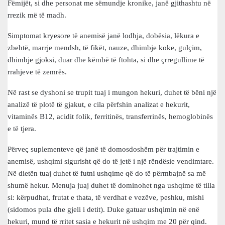
Fëmijët, si dhe personat me sëmundje kronike, janë gjithashtu në
rrezik më të madh.
Simptomat kryesore të anemisë janë lodhja, dobësia, lëkura e
zbehtë, marrje mendsh, të fikët, nauze, dhimbje koke, gulçim,
dhimbje gjoksi, duar dhe këmbë të ftohta, si dhe çrregullime të
rrahjeve të zemrës.
Në rast se dyshoni se trupit tuaj i mungon hekuri, duhet të bëni një
analizë të plotë të gjakut, e cila përfshin analizat e hekurit,
vitaminës B12, acidit folik, ferritinës, transferrinës, hemoglobinës
e të tjera.
Përveç suplementeve që janë të domosdoshëm për trajtimin e
anemisë, ushqimi sigurisht që do të jetë i një rëndësie vendimtare.
Në dietën tuaj duhet të futni ushqime që do të përmbajnë sa më
shumë hekur. Menuja juaj duhet të dominohet nga ushqime të tilla
si: kërpudhat, frutat e thata, të verdhat e vezëve, peshku, mishi
(sidomos pula dhe gjeli i detit). Duke gatuar ushqimin në enë
hekuri, mund të rritet sasia e hekurit në ushqim me 20 për qind.