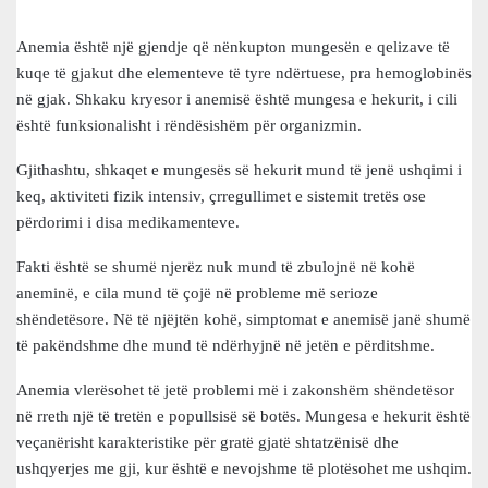
Anemia është një gjendje që nënkupton mungesën e qelizave të
kuqe të gjakut dhe elementeve të tyre ndërtuese, pra hemoglobinës
në gjak. Shkaku kryesor i anemisë është mungesa e hekurit, i cili
është funksionalisht i rëndësishëm për organizmin.
Gjithashtu, shkaqet e mungesës së hekurit mund të jenë ushqimi i
keq, aktiviteti fizik intensiv, çrregullimet e sistemit tretës ose
përdorimi i disa medikamenteve.
Fakti është se shumë njerëz nuk mund të zbulojnë në kohë
aneminë, e cila mund të çojë në probleme më serioze
shëndetësore. Në të njëjtën kohë, simptomat e anemisë janë shumë
të pakëndshme dhe mund të ndërhyjnë në jetën e përditshme.
Anemia vlerësohet të jetë problemi më i zakonshëm shëndetësor
në rreth një të tretën e popullsisë së botës. Mungesa e hekurit është
veçanërisht karakteristike për gratë gjatë shtatzënisë dhe
ushqyerjes me gji, kur është e nevojshme të plotësohet me ushqim.