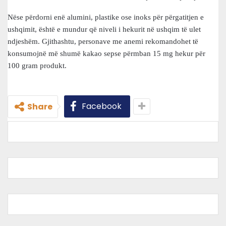
Nëse përdorni enë alumini, plastike ose inoks për përgatitjen e
ushqimit, është e mundur që niveli i hekurit në ushqim të ulet
ndjeshëm. Gjithashtu, personave me anemi rekomandohet të
konsumojnë më shumë kakao sepse përmban 15 mg hekur për
100 gram produkt.
Facebook
Share