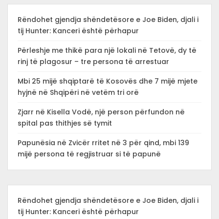
Rëndohet gjendja shëndetësore e Joe Biden, djali i
tij Hunter: Kanceri është përhapur
Përleshje me thikë para një lokali në Tetovë, dy të
rinj të plagosur – tre persona të arrestuar
Mbi 25 mijë shqiptarë të Kosovës dhe 7 mijë mjete
hyjnë në Shqipëri në vetëm tri orë
Zjarr në Kisella Vodë, një person përfundon në
spital pas thithjes së tymit
Papunësia në Zvicër rritet në 3 për qind, mbi 139
mijë persona të regjistruar si të papunë
Rëndohet gjendja shëndetësore e Joe Biden, djali i
tij Hunter: Kanceri është përhapur