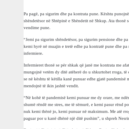
Pa pagë, pa sigurim dhe pa kontrata pune. Kështu punojnë
shëndetësor në Shtëpinë e Shëndetit në Shkup. Ata thonë s
vendime pune.
“Jemi pa sigurim shëndetësor, pa sigurim pensione dhe pa 
kemi hyrë në muajin e tretë edhe pa kontratë pune dhe pa
infermiere.
Infermieret thonë se për shkak që janë me kontrata me afat
mungojnë vetëm dy ditë atëherë do u shkurtohet rroga, të 
se në kështu të këtilla kanë punuar edhe gjatë pandemisë m
mendojnë të ikin jashtë vendit.
“Në kohë të pandemisë kemi punuar me dy orare, me ndër
shumë rëndë me stres, me të sëmurë, e kemi pasur rënd po
nuk kemi thënë jo, kemi punuar në maksimum. Me atë rrog
paguar por u kanë dhënë një ditë pushim”, u shpreh Nesrin