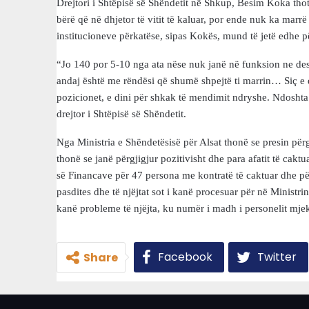
Drejtori i Shtëpisë së Shëndetit në Shkup, Besim Koka tho
bërë që në dhjetor të vitit të kaluar, por ende nuk ka marrë
institucioneve përkatëse, sipas Kokës, mund të jetë edhe pë
“Jo 140 por 5-10 nga ata nëse nuk janë në funksion ne des
andaj është me rëndësi që shumë shpejtë ti marrin… Siç e d
pozicionet, e dini për shkak të mendimit ndryshe. Ndoshta
drejtor i Shtëpisë së Shëndetit.
Nga Ministria e Shëndetësisë për Alsat thonë se presin për
thonë se janë përgjigjur pozitivisht dhe para afatit të cak
së Financave për 47 persona me kontratë të caktuar dhe pë
pasdites dhe të njëjtat sot i kanë procesuar për në Ministr
kanë probleme të njëjta, ku numër i madh i personelit mje
Facebook
Twitter
Share