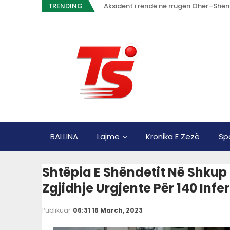
TRENDING
Aksident i rëndë në rrugën Ohër–Shën
BALLINA
Lajme
Kronika E Zezë
Sp
Shtëpia E Shëndetit Në Shkup
Zgjidhje Urgjente Për 140 Infe
Publikuar
06:31 16 March, 2023