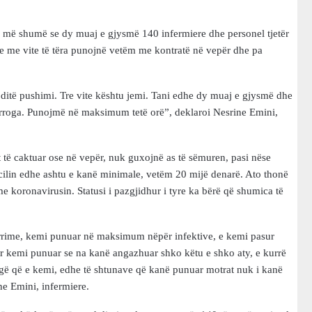
 më shumë se dy muaj e gjysmë 140 infermiere dhe personel tjetër
e me vite të tëra punojnë vetëm me kontratë në vepër dhe pa
ditë pushimi. Tre vite kështu jemi. Tani edhe dy muaj e gjysmë dhe
 rroga. Punojmë në maksimum tetë orë”, deklaroi Nesrine Emini,
 të caktuar ose në vepër, nuk guxojnë as të sëmuren, pasi nëse
cilin edhe ashtu e kanë minimale, vetëm 20 mijë denarë. Ato thonë
e koronavirusin. Statusi i pazgjidhur i tyre ka bërë që shumica të
rime, kemi punuar në maksimum nëpër infektive, e kemi pasur
r kemi punuar se na kanë angazhuar shko këtu e shko aty, e kurrë
ë që e kemi, edhe të shtunave që kanë punuar motrat nuk i kanë
e Emini, infermiere.