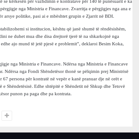
të se kërkesën për vazhdimin e kontratave për 140 të punësuarit e ka
 përgjigje nga Ministria e Financave. Zvarritja e përgjigjes nga ana e
r arsye politike, pasi ai e mbështet grupin e Zjarrit në BDI.
tabilizohemi si institucion, kështu që janë shumë të rëndësishëm,
ini ne duhet mua dhe disa drejtorë tjerë të na shkarkojnë nga
 edhe ajo mund të jetë pjesë e problemit”, deklaroi Besim Koka,
gjigje nga Ministria e Financave. Ndërsa nga Ministria e Financave
tuar. Ndërsa nga Fondi Shëndetësor thonë se pëlqimin prej Ministrisë
r 67 persona për kontratë në vepër e kanë pranuar dje në orët e
inë e Shëndetësisë. Edhe shtëpitë e Shëndetit në Shkup dhe Tetovë
kësor punon pa paga dhe pa kontrata.