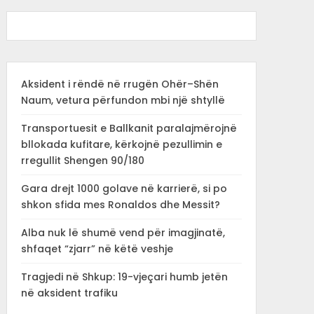
Aksident i rëndë në rrugën Ohër–Shën
Naum, vetura përfundon mbi një shtyllë
Transportuesit e Ballkanit paralajmërojnë
bllokada kufitare, kërkojnë pezullimin e
rregullit Shengen 90/180
Gara drejt 1000 golave në karrierë, si po
shkon sfida mes Ronaldos dhe Messit?
Alba nuk lë shumë vend për imagjinatë,
shfaqet “zjarr” në këtë veshje
Tragjedi në Shkup: 19-vjeçari humb jetën
në aksident trafiku