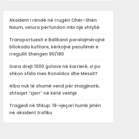
Aksident i rëndë në rrugën Ohër–Shën
Naum, vetura përfundon mbi një shtyllë
Transportuesit e Ballkanit paralajmërojnë
bllokada kufitare, kërkojnë pezullimin e
rregullit Shengen 90/180
Gara drejt 1000 golave në karrierë, si po
shkon sfida mes Ronaldos dhe Messit?
Alba nuk lë shumë vend për imagjinatë,
shfaqet “zjarr” në këtë veshje
Tragjedi në Shkup: 19-vjeçari humb jetën
në aksident trafiku