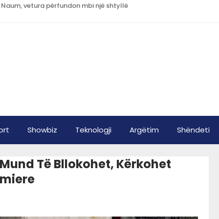
 Naum, vetura përfundon mbi një shtyllë
ort
Showbiz
Teknologji
Argëtim
Shëndeti
 Mund Të Bllokohet, Kërkohet
rmiere