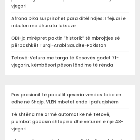
vjeçari
Afrona Dika surprizohet para ditëlindjes: I fejuari e
mbulon me dhurata luksoze
OBI-ja mirëpret paktin “historik” të mbrojtjes së
përbashkët Turqi-Arabi Saudite-Pakistan
Tetovë: Vetura me targa të Kosovës godet 71-
vjeçarin, këmbësori pëson lëndime të rënda
Pas presionit të popullit qeveria vendos tabelen
edhe në Shqip. VLEN mbetet ende i pafuqishëm
Të shtëna me armë automatike në Tetovë,
plumbat godasin shtëpinë dhe veturën e një 48-
vjeçari