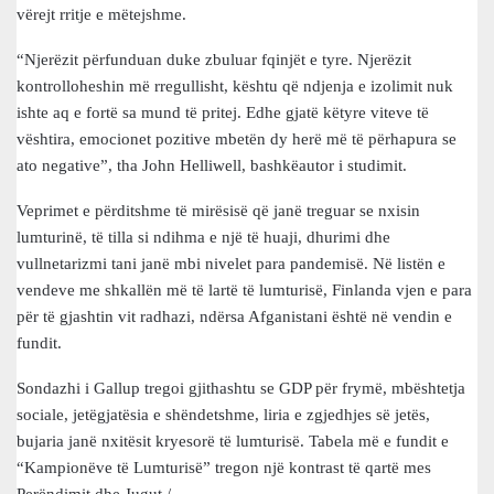
vërejt rritje e mëtejshme.
“Njerëzit përfunduan duke zbuluar fqinjët e tyre. Njerëzit
kontrolloheshin më rregullisht, kështu që ndjenja e izolimit nuk
ishte aq e fortë sa mund të pritej. Edhe gjatë këtyre viteve të
vështira, emocionet pozitive mbetën dy herë më të përhapura se
ato negative”, tha John Helliwell, bashkëautor i studimit.
Veprimet e përditshme të mirësisë që janë treguar se nxisin
lumturinë, të tilla si ndihma e një të huaji, dhurimi dhe
vullnetarizmi tani janë mbi nivelet para pandemisë. Në listën e
vendeve me shkallën më të lartë të lumturisë, Finlanda vjen e para
për të gjashtin vit radhazi, ndërsa Afganistani është në vendin e
fundit.
Sondazhi i Gallup tregoi gjithashtu se GDP për frymë, mbështetja
sociale, jetëgjatësia e shëndetshme, liria e zgjedhjes së jetës,
bujaria janë nxitësit kryesorë të lumturisë. Tabela më e fundit e
“Kampionëve të Lumturisë” tregon një kontrast të qartë mes