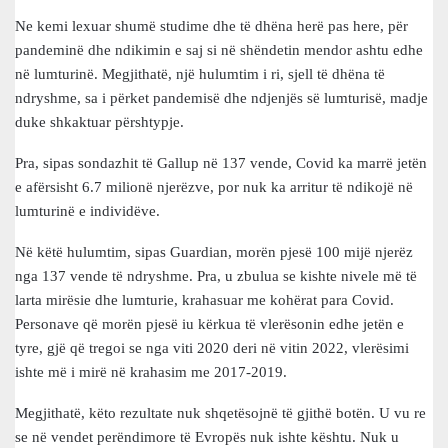
Ne kemi lexuar shumë studime dhe të dhëna herë pas here, për
pandeminë dhe ndikimin e saj si në shëndetin mendor ashtu edhe
në lumturinë. Megjithatë, një hulumtim i ri, sjell të dhëna të
ndryshme, sa i përket pandemisë dhe ndjenjës së lumturisë, madje
duke shkaktuar përshtypje.
Pra, sipas sondazhit të Gallup në 137 vende, Covid ka marrë jetën
e afërsisht 6.7 milionë njerëzve, por nuk ka arritur të ndikojë në
lumturinë e individëve.
Në këtë hulumtim, sipas Guardian, morën pjesë 100 mijë njerëz
nga 137 vende të ndryshme. Pra, u zbulua se kishte nivele më të
larta mirësie dhe lumturie, krahasuar me kohërat para Covid.
Personave që morën pjesë iu kërkua të vlerësonin edhe jetën e
tyre, gjë që tregoi se nga viti 2020 deri në vitin 2022, vlerësimi
ishte më i mirë në krahasim me 2017-2019.
Megjithatë, këto rezultate nuk shqetësojnë të gjithë botën. U vu re
se në vendet perëndimore të Evropës nuk ishte kështu. Nuk u