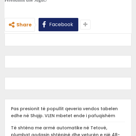
Perëndimit dhe Jugut./
Facebook
Share
Pas presionit të popullit qeveria vendos tabelen
edhe në Shqip. VLEN mbetet ende i pafuqishëm
Të shtëna me armë automatike në Tetovë,
plumbat godasin shtëpinë dhe veturën e një 48-