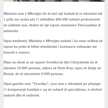
Ministria ruse e Mbrojtjes do të nisë një fushatë të re rekrutimi më
1 prill, me synim për t’i mbledhur 400.000 ushtarë profesionistë
në ushtrinë ruse, thuhet në një raport, transmetoi TheGuardian të
mërkurën.
Sipas mediumit, Ministria e Mbrojtjes tashmë i ka nisur urdhrat në
rajone ku pritet të bëhet nënshkrimi i kontratave ushtarake me
banorët e zonave.
Plani rus thotë se në rajonet Sverdlovsk dhe Chelyabinsk do të
tubohen 10.000 persona, ndërsa në Perm Krai, rajon në lindje në
Rusisë, do të rekrutohen 9.000 persona.
Sipas gazetës ruse “Vyorstka”, zyra ruse e rekrutimit po përpiqet
t’i kompensojë humbjet e saj në ushtarë të specializuar, si shoferë
tankesh dhe të artilerisë.