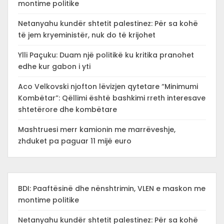
montime politike
Netanyahu kundër shtetit palestinez: Për sa kohë
të jem kryeministër, nuk do të krijohet
Ylli Paçuku: Duam një politikë ku kritika pranohet
edhe kur gabon i yti
Aco Velkovski njofton lëvizjen qytetare “Minimumi
Kombëtar”: Qëllimi është bashkimi rreth interesave
shtetërore dhe kombëtare
Mashtruesi merr kamionin me marrëveshje,
zhduket pa paguar 11 mijë euro
BDI: Paaftësinë dhe nënshtrimin, VLEN e maskon me
montime politike
Netanyahu kundër shtetit palestinez: Për sa kohë