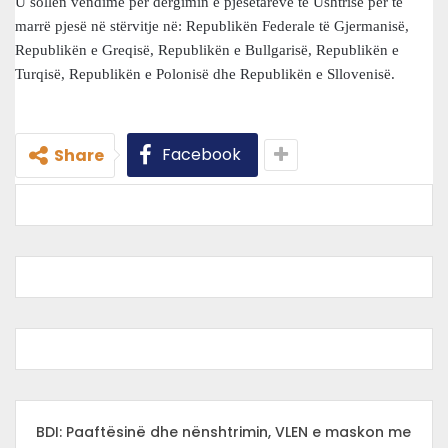
U sollën vendime për dërgimin e pjesëtarëve të Ushtrisë për të
marrë pjesë në stërvitje në: Republikën Federale të Gjermanisë,
Republikën e Greqisë, Republikën e Bullgarisë, Republikën e
Turqisë, Republikën e Polonisë dhe Republikën e Sllovenisë.
Facebook
Share
BDI: Paaftësinë dhe nënshtrimin, VLEN e maskon me