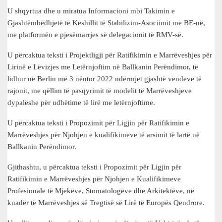
U shqyrtua dhe u miratua Informacioni mbi Takimin e
Gjashtëmbëdhjetë të Këshillit të Stabilizim-Asociimit me BE-në,
me platformën e pjesëmarrjes së delegacionit të RMV-së.
U përcaktua teksti i Projektligji për Ratifikimin e Marrëveshjes për
Lirinë e Lëvizjes me Letërnjoftim në Ballkanin Perëndimor, të
lidhur në Berlin më 3 nëntor 2022 ndërmjet gjashtë vendeve të
rajonit, me qëllim të pasqyrimit të modelit të Marrëveshjeve
dypalëshe për udhëtime të lirë me letërnjoftime.
U përcaktua teksti i Propozimit për Ligjin për Ratifikimin e
Marrëveshjes për Njohjen e kualifikimeve të arsimit të lartë në
Ballkanin Perëndimor.
Gjithashtu, u përcaktua teksti i Propozimit për Ligjin për
Ratifikimin e Marrëveshjes për Njohjen e Kualifikimeve
Profesionale të Mjekëve, Stomatologëve dhe Arkitektëve, në
kuadër të Marrëveshjes së Tregtisë së Lirë të Europës Qendrore.