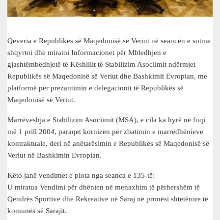
Qeveria e Republikës së Maqedonisë së Veriut në seancën e sotme
shqyrtoi dhe miratoi Informacionet për Mbledhjen e
gjashtëmbëdhjetë të Këshillit të Stabilizim Asociimit ndërmjet
Republikës së Maqedonisë së Veriut dhe Bashkimit Evropian, me
platformë për prezantimin e delegacionit të Republikës së
Maqedonisë së Veriut.
Marrëveshja e Stabilizim Asociimit (MSA), e cila ka hyrë në fuqi
më 1 prill 2004, paraqet kornizën për zbatimin e marrëdhënieve
kontraktuale, deri në anëtarësimin e Republikës së Maqedonisë së
Veriut në Bashkimin Evropian.
Këto janë vendimet e plota nga seanca e 135-të:
U miratua Vendimi për dhënien në menaxhim të përhershëm të
Qendrës Sportive dhe Rekreative në Saraj në pronësi shtetërore të
komunës së Sarajit.