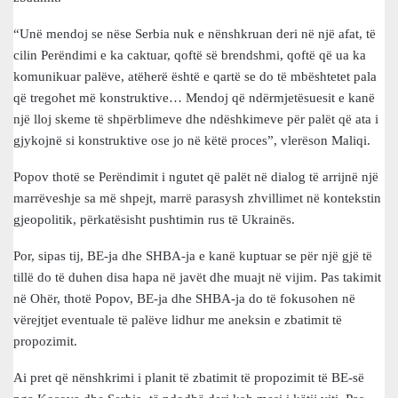
“Unë mendoj se nëse Serbia nuk e nënshkruan deri në një afat, të
cilin Perëndimi e ka caktuar, qoftë së brendshmi, qoftë që ua ka
komunikuar palëve, atëherë është e qartë se do të mbështetet pala
që tregohet më konstruktive… Mendoj që ndërmjetësuesit e kanë
një lloj skeme të shpërblimeve dhe ndëshkimeve për palët që ata i
gjykojnë si konstruktive ose jo në këtë proces”, vlerëson Maliqi.
Popov thotë se Perëndimit i ngutet që palët në dialog të arrijnë një
marrëveshje sa më shpejt, marrë parasysh zhvillimet në kontekstin
gjeopolitik, përkatësisht pushtimin rus të Ukrainës.
Por, sipas tij, BE-ja dhe SHBA-ja e kanë kuptuar se për një gjë të
tillë do të duhen disa hapa në javët dhe muajt në vijim. Pas takimit
në Ohër, thotë Popov, BE-ja dhe SHBA-ja do të fokusohen në
vërejtjet eventuale të palëve lidhur me aneksin e zbatimit të
propozimit.
Ai pret që nënshkrimi i planit të zbatimit të propozimit të BE-së