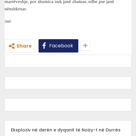
marrëveshje, por shumica nuk janë zbatuar, edhe pse janë
nënshkruar.
/rel
Facebook
Share
Eksploziv në derën e dyqanit të Noizy-t në Durrës