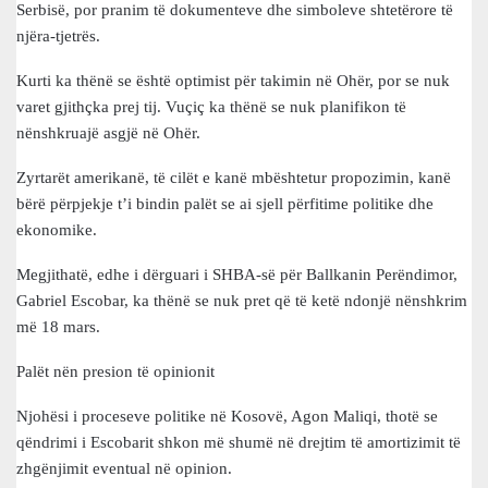
Serbisë, por pranim të dokumenteve dhe simboleve shtetërore të
njëra-tjetrës.
Kurti ka thënë se është optimist për takimin në Ohër, por se nuk
varet gjithçka prej tij. Vuçiç ka thënë se nuk planifikon të
nënshkruajë asgjë në Ohër.
Zyrtarët amerikanë, të cilët e kanë mbështetur propozimin, kanë
bërë përpjekje t’i bindin palët se ai sjell përfitime politike dhe
ekonomike.
Megjithatë, edhe i dërguari i SHBA-së për Ballkanin Perëndimor,
Gabriel Escobar, ka thënë se nuk pret që të ketë ndonjë nënshkrim
më 18 mars.
Palët nën presion të opinionit
Njohësi i proceseve politike në Kosovë, Agon Maliqi, thotë se
qëndrimi i Escobarit shkon më shumë në drejtim të amortizimit të
zhgënjimit eventual në opinion.