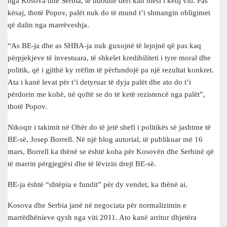
nga Kosova dhe Serbia, të ndodhë deri kah mesi i këtij viti. Pas
kësaj, thotë Popov, palët nuk do të mund t’i shmangin obligimet
që dalin nga marrëveshja.
“As BE-ja dhe as SHBA-ja nuk guxojnë të lejojnë që pas kaq
përpjekjeve të investuara, të shkelet kredibiliteti i tyre moral dhe
politik, që i gjithë ky rrëfim të përfundojë pa një rezultat konkret.
Ata i kanë levat për t’i detyruar të dyja palët dhe ato do t’i
përdorin me kohë, në qoftë se do të ketë rezistencë nga palët”,
thotë Popov.
Nikoqir i takimit në Ohër do të jetë shefi i politikës së jashtme të
BE-së, Josep Borrell. Në një blog autorial, të publikuar më 16
mars, Borrell ka thënë se është koha për Kosovën dhe Serbinë që
të marrin përgjegjësi dhe të lëvizin drejt BE-së.
BE-ja është “shtëpia e fundit” për dy vendet, ka thënë ai.
Kosova dhe Serbia janë në negociata për normalizimin e
marrëdhënieve qysh nga viti 2011. Ato kanë arritur dhjetëra