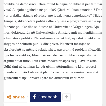
politike në demokraci. Çfarë mund të bëjnë politikanët për të fituar
vota? A lejohet gjithçka në politikë? Çfarë roli luan emocioni? Dhe
kur praktika aktuale përplaset me idealet tona demokratike? Tjidde
Tempels, shkencëtare politike dhe krijuese e programeve është një
filozofe politike dhe studiuese në Universitetin Wageningen. Ajo
mori doktoraturën në Universitetin e Amsterdamit mbi legjitimimin
e fushatave politike. Në kërkimin e saj aktual, ajo shikon etikën e
shtytjes në sektorin publik dhe privat. Nxënësit mësojnë të
eksplorojnë në mënyrë relativisht të pavarur një problem filozofik
nga fusha e etikës, filozofisë sociale ose politike në një tekst të
argumentuar mirë, i cili është redaktuar sipas rregullave të artit.
Udhëzimi në seminar ka për qëllim përfundimin e këtij procesi
brenda kornizës kohore të planifikuar. Teza me seminar synohet
gjithashtu si një kontakt i parë me aktivitetin kërkimor .
Facebook
Share