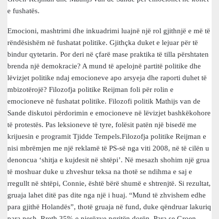
e fushatës.
Emocioni, mashtrimi dhe inkuadrimi luajnë një rol gjithnjë e më të
rëndësishëm në fushatat politike. Gjithçka duket e lejuar për të
bindur qytetarin. Por deri në çfarë mase praktika të tilla përshtaten
brenda një demokracie? A mund të apelojnë partitë politike dhe
lëvizjet politike ndaj emocioneve apo arsyeja dhe raporti duhet të
mbizotërojë? Filozofja politike Reijman foli për rolin e
emocioneve në fushatat politike. Filozofi politik Mathijs van de
Sande diskutoi përdorimin e emocioneve në lëvizjet bashkëkohore
të protestës. Pas leksioneve të tyre, folësit patën një bisedë me
krijuesin e programit Tjidde Tempels.Filozofja politike Reijman e
nisi mbrëmjen me një reklamë të PS-së nga viti 2008, në të cilën u
denoncua ‘shitja e kujdesit në shtëpi’. Në mesazh shohim një grua
të moshuar duke u zhveshur teksa na thotë se ndihma e saj e
rregullt në shtëpi, Connie, është bërë shumë e shtrenjtë. Si rezultat,
gruaja lahet ditë pas dite nga një i huaj. “Mund të zhvishem edhe
para gjithë Holandës”, thotë gruaja në fund, duke qëndruar lakuriq
para nesh. Rreth 35% e njerëzve ngritën dorën. Para se Groen-