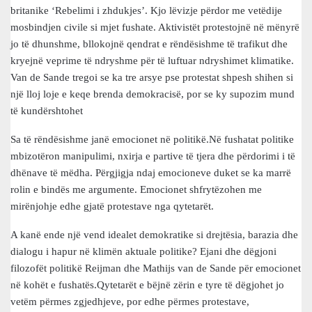
britanike ‘Rebelimi i zhdukjes’. Kjo lëvizje përdor me vetëdije
mosbindjen civile si mjet fushate. Aktivistët protestojnë në mënyrë
jo të dhunshme, bllokojnë qendrat e rëndësishme të trafikut dhe
kryejnë veprime të ndryshme për të luftuar ndryshimet klimatike.
Van de Sande tregoi se ka tre arsye pse protestat shpesh shihen si
një lloj loje e keqe brenda demokracisë, por se ky supozim mund
të kundërshtohet
Sa të rëndësishme janë emocionet në politikë.Në fushatat politike
mbizotëron manipulimi, nxirja e partive të tjera dhe përdorimi i të
dhënave të mëdha. Përgjigja ndaj emocioneve duket se ka marrë
rolin e bindës me argumente. Emocionet shfrytëzohen me
mirënjohje edhe gjatë protestave nga qytetarët.
A kanë ende një vend idealet demokratike si drejtësia, barazia dhe
dialogu i hapur në klimën aktuale politike? Ejani dhe dëgjoni
filozofët politikë Reijman dhe Mathijs van de Sande për emocionet
në kohët e fushatës.Qytetarët e bëjnë zërin e tyre të dëgjohet jo
vetëm përmes zgjedhjeve, por edhe përmes protestave,