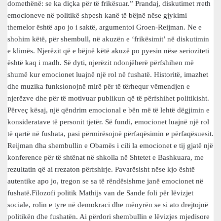
domethënë: se ka diçka për të frikësuar.” Prandaj, diskutimet rreth
emocioneve në politikë shpesh kanë të bëjnë nëse gjykimi
themelor është apo jo i saktë, argumentoi Groen-Reijman. Ne e
shohim këtë, për shembull, në akuzën e ‘frikësimit’ në diskutimin
e klimës. Njerëzit që e bëjnë këtë akuzë po pyesin nëse serioziteti
është kaq i madh. Së dyti, njerëzit ndonjëherë përfshihen më
shumë kur emocionet luajnë një rol në fushatë. Historitë, imazhet
dhe muzika funksionojnë mirë për të tërhequr vëmendjen e
njerëzve dhe për të motivuar publikun që të përfshihet politikisht.
Përveç kësaj, një qëndrim emocional e bën më të lehtë dëgjimin e
konsideratave të personit tjetër. Së fundi, emocionet luajnë një rol
të qartë në fushata, pasi përmirësojnë përfaqësimin e përfaqësuesit.
Reijman dha shembullin e Obamës i cili la emocionet e tij gjatë një
konference për të shtënat në shkolla në Shtetet e Bashkuara, me
rezultatin që ai rrezaton përfshirje. Pavarësisht nëse kjo është
autentike apo jo, tregon se sa të rëndësishme janë emocionet në
fushatë.Filozofi politik Mathijs van de Sande foli për lëvizjet
sociale, rolin e tyre në demokraci dhe mënyrën se si ato drejtojnë
politikën dhe fushatën. Ai përdori shembullin e lëvizjes mjedisore