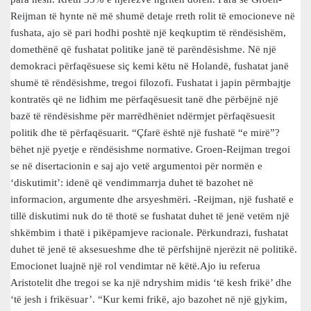
Reijman të hynte në më shumë detaje rreth rolit të emocioneve në
fushata, ajo së pari hodhi poshtë një keqkuptim të rëndësishëm,
domethënë që fushatat politike janë të parëndësishme. Në një
demokraci përfaqësuese siç kemi këtu në Holandë, fushatat janë
shumë të rëndësishme, tregoi filozofi. Fushatat i japin përmbajtje
kontratës që ne lidhim me përfaqësuesit tanë dhe përbëjnë një
bazë të rëndësishme për marrëdhëniet ndërmjet përfaqësuesit
politik dhe të përfaqësuarit. “Çfarë është një fushatë “e mirë”?
bëhet një pyetje e rëndësishme normative. Groen-Reijman tregoi
se në disertacionin e saj ajo vetë argumentoi për normën e
‘diskutimit’: idenë që vendimmarrja duhet të bazohet në
informacion, argumente dhe arsyeshmëri. -Reijman, një fushatë e
tillë diskutimi nuk do të thotë se fushatat duhet të jenë vetëm një
shkëmbim i thatë i pikëpamjeve racionale. Përkundrazi, fushatat
duhet të jenë të aksesueshme dhe të përfshijnë njerëzit në politikë.
Emocionet luajnë një rol vendimtar në këtë.Ajo iu referua
Aristotelit dhe tregoi se ka një ndryshim midis ‘të kesh frikë’ dhe
‘të jesh i frikësuar’. “Kur kemi frikë, ajo bazohet në një gjykim,