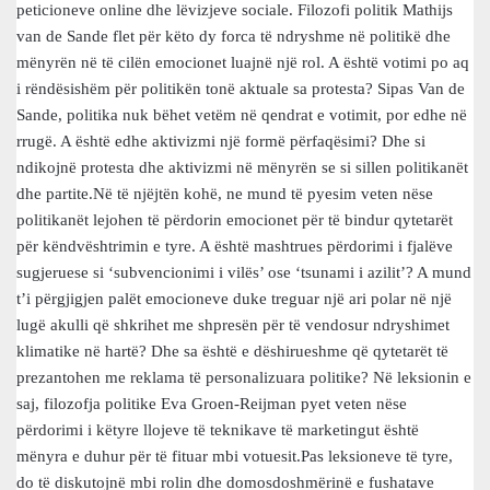
peticioneve online dhe lëvizjeve sociale. Filozofi politik Mathijs
van de Sande flet për këto dy forca të ndryshme në politikë dhe
mënyrën në të cilën emocionet luajnë një rol. A është votimi po aq
i rëndësishëm për politikën tonë aktuale sa protesta? Sipas Van de
Sande, politika nuk bëhet vetëm në qendrat e votimit, por edhe në
rrugë. A është edhe aktivizmi një formë përfaqësimi? Dhe si
ndikojnë protesta dhe aktivizmi në mënyrën se si sillen politikanët
dhe partite.Në të njëjtën kohë, ne mund të pyesim veten nëse
politikanët lejohen të përdorin emocionet për të bindur qytetarët
për këndvështrimin e tyre. A është mashtrues përdorimi i fjalëve
sugjeruese si ‘subvencionimi i vilës’ ose ‘tsunami i azilit’? A mund
t’i përgjigjen palët emocioneve duke treguar një ari polar në një
lugë akulli që shkrihet me shpresën për të vendosur ndryshimet
klimatike në hartë? Dhe sa është e dëshirueshme që qytetarët të
prezantohen me reklama të personalizuara politike? Në leksionin e
saj, filozofja politike Eva Groen-Reijman pyet veten nëse
përdorimi i këtyre llojeve të teknikave të marketingut është
mënyra e duhur për të fituar mbi votuesit.Pas leksioneve të tyre,
do të diskutojnë mbi rolin dhe domosdoshmërinë e fushatave