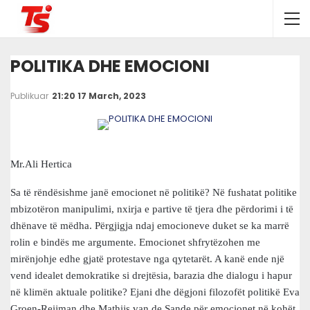
POLITIKA DHE EMOCIONI
Publikuar
21:20 17 March, 2023
Mr.Ali Hertica
Sa të rëndësishme janë emocionet në politikë? Në fushatat politike
mbizotëron manipulimi, nxirja e partive të tjera dhe përdorimi i të
dhënave të mëdha. Përgjigja ndaj emocioneve duket se ka marrë
rolin e bindës me argumente. Emocionet shfrytëzohen me
mirënjohje edhe gjatë protestave nga qytetarët. A kanë ende një
vend idealet demokratike si drejtësia, barazia dhe dialogu i hapur
në klimën aktuale politike? Ejani dhe dëgjoni filozofët politikë Eva
Groen-Reijman dhe Mathijs van de Sande për emocionet në kohët