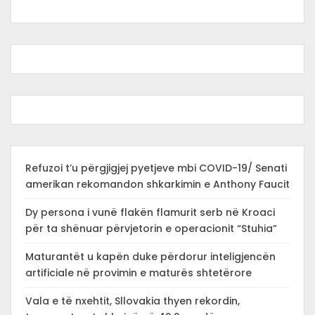
Refuzoi t’u përgjigjej pyetjeve mbi COVID-19/ Senati
amerikan rekomandon shkarkimin e Anthony Faucit
Dy persona i vunë flakën flamurit serb në Kroaci
për ta shënuar përvjetorin e operacionit “Stuhia”
Maturantët u kapën duke përdorur inteligjencën
artificiale në provimin e maturës shtetërore
Vala e të nxehtit, Sllovakia thyen rekordin,