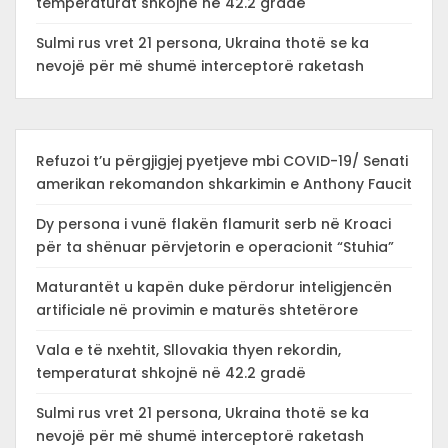
temperaturat shkojnë në 42.2 gradë
Sulmi rus vret 21 persona, Ukraina thotë se ka
nevojë për më shumë interceptorë raketash
Refuzoi t’u përgjigjej pyetjeve mbi COVID-19/ Senati
amerikan rekomandon shkarkimin e Anthony Faucit
Dy persona i vunë flakën flamurit serb në Kroaci
për ta shënuar përvjetorin e operacionit “Stuhia”
Maturantët u kapën duke përdorur inteligjencën
artificiale në provimin e maturës shtetërore
Vala e të nxehtit, Sllovakia thyen rekordin,
temperaturat shkojnë në 42.2 gradë
Sulmi rus vret 21 persona, Ukraina thotë se ka
nevojë për më shumë interceptorë raketash