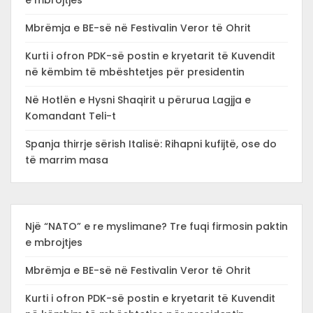
e mbrojtjes
Mbrëmja e BE-së në Festivalin Veror të Ohrit
Kurti i ofron PDK-së postin e kryetarit të Kuvendit
në këmbim të mbështetjes për presidentin
Në Hotlën e Hysni Shaqirit u përurua Lagjja e
Komandant Teli-t
Spanja thirrje sërish Italisë: Rihapni kufijtë, ose do
të marrim masa
Një “NATO” e re myslimane? Tre fuqi firmosin paktin
e mbrojtjes
Mbrëmja e BE-së në Festivalin Veror të Ohrit
Kurti i ofron PDK-së postin e kryetarit të Kuvendit