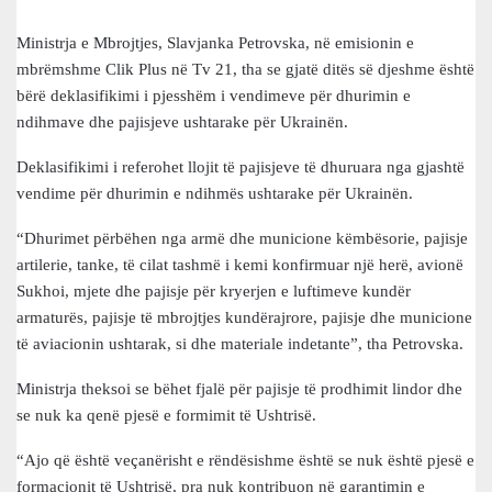
Ministrja e Mbrojtjes, Slavjanka Petrovska, në emisionin e
mbrëmshme Clik Plus në Tv 21, tha se gjatë ditës së djeshme është
bërë deklasifikimi i pjesshëm i vendimeve për dhurimin e
ndihmave dhe pajisjeve ushtarake për Ukrainën.
Deklasifikimi i referohet llojit të pajisjeve të dhuruara nga gjashtë
vendime për dhurimin e ndihmës ushtarake për Ukrainën.
“Dhurimet përbëhen nga armë dhe municione këmbësorie, pajisje
artilerie, tanke, të cilat tashmë i kemi konfirmuar një herë, avionë
Sukhoi, mjete dhe pajisje për kryerjen e luftimeve kundër
armaturës, pajisje të mbrojtjes kundërajrore, pajisje dhe municione
të aviacionin ushtarak, si dhe materiale indetante”, tha Petrovska.
Ministrja theksoi se bëhet fjalë për pajisje të prodhimit lindor dhe
se nuk ka qenë pjesë e formimit të Ushtrisë.
“Ajo që është veçanërisht e rëndësishme është se nuk është pjesë e
formacionit të Ushtrisë, pra nuk kontribuon në garantimin e