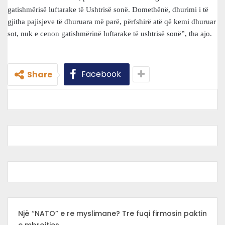
gatishmërisë luftarake të Ushtrisë sonë. Domethënë, dhurimi i të
gjitha pajisjeve të dhuruara më parë, përfshirë atë që kemi dhuruar
sot, nuk e cenon gatishmërinë luftarake të ushtrisë sonë”, tha ajo.
Facebook
Share
Një “NATO” e re myslimane? Tre fuqi firmosin paktin