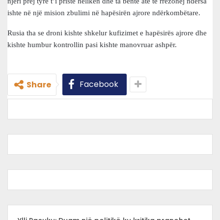
njëri prej tyre t’i priste helikën dhe ta bënte atë të rrëzohej ndërsa
ishte në një mision zbulimi në hapësirën ajrore ndërkombëtare.
Rusia tha se droni kishte shkelur kufizimet e hapësirës ajrore dhe
kishte humbur kontrollin pasi kishte manovruar ashpër.
Facebook
Share