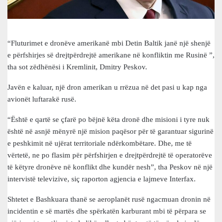
“Fluturimet e dronëve amerikanë mbi Detin Baltik janë një shenjë
e përfshirjes së drejtpërdrejtë amerikane në konfliktin me Rusinë ”,
tha sot zëdhënësi i Kremlinit, Dmitry Peskov.
Javën e kaluar, një dron amerikan u rrëzua në det pasi u kap nga
avionët luftarakë rusë.
“Është e qartë se çfarë po bëjnë këta dronë dhe misioni i tyre nuk
është në asnjë mënyrë një mision paqësor për të garantuar sigurinë
e peshkimit në ujërat territoriale ndërkombëtare. Dhe, me të
vërtetë, ne po flasim për përfshirjen e drejtpërdrejtë të operatorëve
të këtyre dronëve në konflikt dhe kundër nesh”, tha Peskov në një
intervistë televizive, siç raporton agjencia e lajmeve Interfax.
Shtetet e Bashkuara thanë se aeroplanët rusë ngacmuan dronin në
incidentin e së martës dhe spërkatën karburant mbi të përpara se