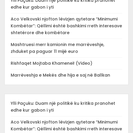
Ylli Paçuku: Duam një politikë ku kritika pranohet
edhe kur gabon i yti
Aco Velkovski njofton lëvizjen qytetare “Minimumi
Kombëtar”: Qëllimi është bashkimi rreth interesave
shtetërore dhe kombëtare
Mashtruesi merr kamionin me marrëveshje,
zhduket pa paguar 11 mijë euro
Rishfaqet Mojtaba Khamenei! (Video)
Marrëveshja e Mekës dhe hija e saj në Ballkan
Ylli Paçuku: Duam një politikë ku kritika pranohet
edhe kur gabon i yti
Aco Velkovski njofton lëvizjen qytetare “Minimumi
Kombëtar”: Qëllimi është bashkimi rreth interesave