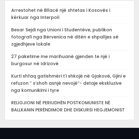
Arrestohet në Bllacë një shtetas i Kosovës i
kërkuar nga Interpoli
Besar Sejdi nga Unioni i Studentëve, publikon
fotografi nga Bërvenica në ditën e shpalljes së
zgjedhjeve lokale
27 paketime me marihuanë gjenden te një i
burgosur në Idrizovë
Kurti shfaq gatishmëri t’i shkojë në Gjakovë, Gjini e
refuzon ” s’shoh asnjë nevojë”- detaje ekskluzive
nga komunikimi i tyre
RELIGJIONI NË PERIUDHËN POSTKOMUNISTE NË
BALLKANIN PERËNDIMOR DHE DISKURSI HEGJEMONIST