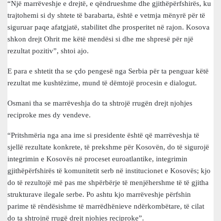
“Një marrëveshje e drejtë, e qëndrueshme dhe gjithëpërfshirës, ku
trajtohemi si dy shtete të barabarta, është e vetmja mënyrë për të
siguruar paqe afatgjatë, stabilitet dhe prosperitet në rajon. Kosova
shkon drejt Ohrit me këtë mendësi si dhe me shpresë për një
rezultat pozitiv”, shtoi ajo.
E para e shtetit tha se çdo pengesë nga Serbia për ta penguar këtë
rezultat me kushtëzime, mund të dëmtojë procesin e dialogut.
Osmani tha se marrëveshja do ta shtrojë rrugën drejt njohjes
reciproke mes dy vendeve.
“Pritshmëria nga ana ime si presidente është që marrëveshja të
sjellë rezultate konkrete, të prekshme për Kosovën, do të sigurojë
integrimin e Kosovës në proceset euroatlantike, integrimin
gjithëpërfshirës të komunitetit serb në institucionet e Kosovës; kjo
do të rezultojë më pas me shpërbërje të menjëhershme të të gjitha
strukturave ilegale serbe. Po ashtu kjo marrëveshje përfshin
parime të rëndësishme të marrëdhënieve ndërkombëtare, të cilat
do ta shtrojnë rrugë drejt njohjes reciproke”.