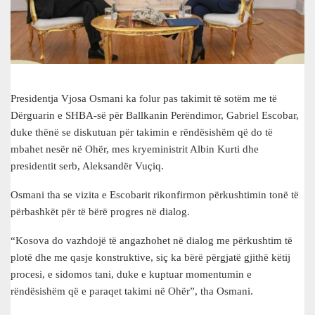
Presidentja Vjosa Osmani ka folur pas takimit të sotëm me të
Dërguarin e SHBA-së për Ballkanin Perëndimor, Gabriel Escobar,
duke thënë se diskutuan për takimin e rëndësishëm që do të
mbahet nesër në Ohër, mes kryeministrit Albin Kurti dhe
presidentit serb, Aleksandër Vuçiq.
Osmani tha se vizita e Escobarit rikonfirmon përkushtimin tonë të
përbashkët për të bërë progres në dialog.
“Kosova do vazhdojë të angazhohet në dialog me përkushtim të
plotë dhe me qasje konstruktive, siç ka bërë përgjatë gjithë këtij
procesi, e sidomos tani, duke e kuptuar momentumin e
rëndësishëm që e paraqet takimi në Ohër”, tha Osmani.