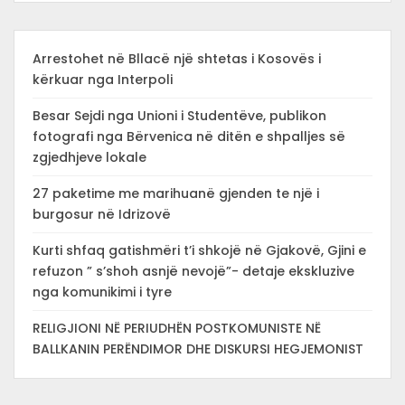
Arrestohet në Bllacë një shtetas i Kosovës i
kërkuar nga Interpoli
Besar Sejdi nga Unioni i Studentëve, publikon
fotografi nga Bërvenica në ditën e shpalljes së
zgjedhjeve lokale
27 paketime me marihuanë gjenden te një i
burgosur në Idrizovë
Kurti shfaq gatishmëri t’i shkojë në Gjakovë, Gjini e
refuzon ” s’shoh asnjë nevojë”- detaje ekskluzive
nga komunikimi i tyre
RELIGJIONI NË PERIUDHËN POSTKOMUNISTE NË
BALLKANIN PERËNDIMOR DHE DISKURSI HEGJEMONIST