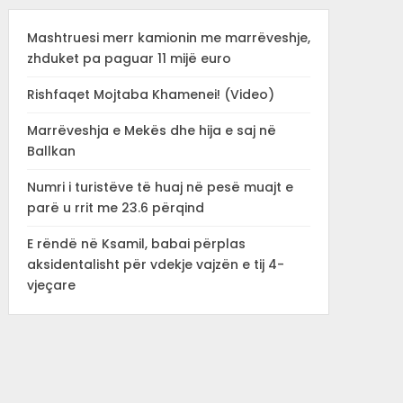
Mashtruesi merr kamionin me marrëveshje,
zhduket pa paguar 11 mijë euro
Rishfaqet Mojtaba Khamenei! (Video)
Marrëveshja e Mekës dhe hija e saj në
Ballkan
Numri i turistëve të huaj në pesë muajt e
parë u rrit me 23.6 përqind
E rëndë në Ksamil, babai përplas
aksidentalisht për vdekje vajzën e tij 4-
vjeçare