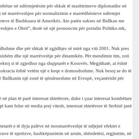
mbëtar në ndërmjetësim për shkak të mashtrimeve diplomatike në
j në marrëveshjen për normalizimin e marrëdhënieve ndërmjet
teteve të Bashkuara të Amerikës. Ato patën sukses në Ballkan me
eshjen e Ohrit”, thotë në një prononcim për portalin Politiko.mk,
ardhshme dhe për shkak të zgjidhjes së mirë nga viti 2001. Nuk pres
ësishëm dhe një marrëveshje për dinamikën. Për mendimin tim, zoti
pektoj si të zgjedhur nga shqiptarët e Kosovës. Megjithatë, ai është
demokracia është vetëm një e keqe e domosdoshme. Nuk besoj se do të
ërë Ballkanin një zonë të qëndrueshme në Evropë, veçanërisht për
 në plan të parë interesat shtetërore, duke i çuar interesat kombëtare
ë kam folur në media prej vitesh, interesat shtetërore të Serbisë janë
tetarët e të dyja palëve në mosmarrëveshje të ndjejnë efektet e
lrave të njerëzve, bashkëpunimin në arsim, shëndetësi, regjistrim, në