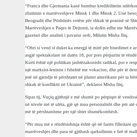
“Franca dhe Gjermania kanë humbur kredibilitetin ndërko
zbatimin e marrëveshjeve Minsk 1 dhe Minsk 2. Unë beso
Beogradit dhe Prishtinës vetëm për shkak të pranisë së Sh
Marrëveshjen e Paqes të Dejtonit, ia dolën edhe me Marrëv
gazetari dhe analisti i pavarur serb, Milutin Misha Iliq.
“Ohri si vend si duket ka energji të mirë për bisedimet e 
asgjë spektakolare në datën 18, por pres përparim të rënd
Kurti është një politikan jashtëzakonisht radikal, por e res
një marksist-leninist i fshehtë me vokacion, dhe për të 
jetë në gjendje të përshtatet në planet amerikane për ta b
shkak të konfliktit në Ukrainë”, deklaroi Misha Iliq.
Sipas tij, Vuçiq gjithnjë e më shumë po përpiqet të vendosë
në nivele më të ulëta, gjë që mua personalisht dhe për atë q
më të përshtatshme për një shtet shumëkombësh.
“Për mua më e rëndësishmja është që në fazën fillestare qy
marrëveshjes dhe para së gjithash qarkullimin e lirë të mal