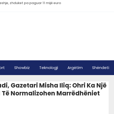
shje, zhduket pa paguar 11 mijë euro
ort
Showbiz
Teknologji
Argëtim
Shëndeti
, Gazetari Misha Iliq: Ohri Ka Një
nd Të Normalizohen Marrëdhëniet