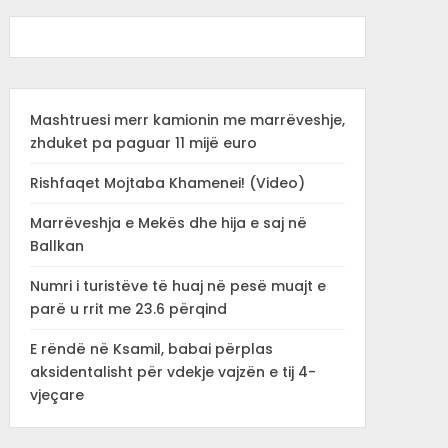
Mashtruesi merr kamionin me marrëveshje,
zhduket pa paguar 11 mijë euro
Rishfaqet Mojtaba Khamenei! (Video)
Marrëveshja e Mekës dhe hija e saj në
Ballkan
Numri i turistëve të huaj në pesë muajt e
parë u rrit me 23.6 përqind
E rëndë në Ksamil, babai përplas
aksidentalisht për vdekje vajzën e tij 4-
vjeçare