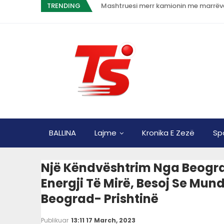
TRENDING
Mashtruesi merr kamionin me marrëve
BALLINA
Lajme
Kronika E Zezë
Sp
Një Këndvështrim Nga Beogradi
Energji Të Mirë, Besoj Se Mu
Beograd- Prishtinë
Publikuar
13:11 17 March, 2023