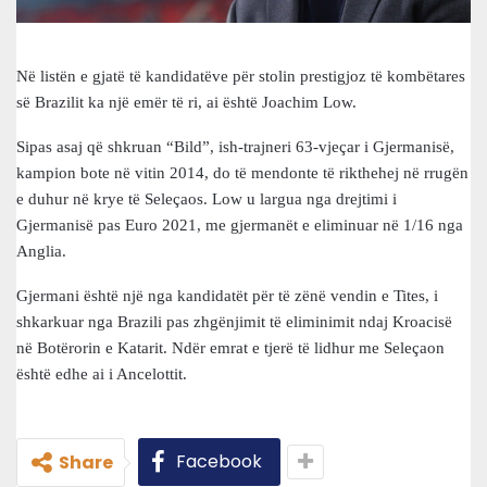
Në listën e gjatë të kandidatëve për stolin prestigjoz të kombëtares
së Brazilit ka një emër të ri, ai është Joachim Low.
Sipas asaj që shkruan “Bild”, ish-trajneri 63-vjeçar i Gjermanisë,
kampion bote në vitin 2014, do të mendonte të rikthehej në rrugën
e duhur në krye të Seleçaos. Low u largua nga drejtimi i
Gjermanisë pas Euro 2021, me gjermanët e eliminuar në 1/16 nga
Anglia.
Gjermani është një nga kandidatët për të zënë vendin e Tites, i
shkarkuar nga Brazili pas zhgënjimit të eliminimit ndaj Kroacisë
në Botërorin e Katarit. Ndër emrat e tjerë të lidhur me Seleçaon
është edhe ai i Ancelottit.
Facebook
Share