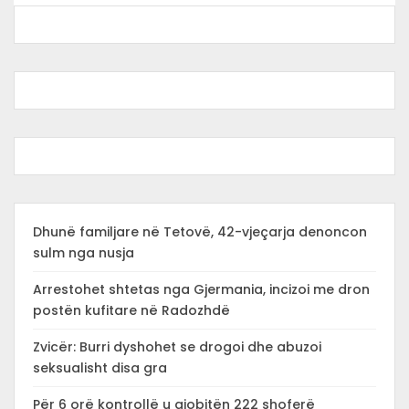
Dhunë familjare në Tetovë, 42-vjeçarja denoncon
sulm nga nusja
Arrestohet shtetas nga Gjermania, incizoi me dron
postën kufitare në Radozhdë
Zvicër: Burri dyshohet se drogoi dhe abuzoi
seksualisht disa gra
Për 6 orë kontrollë u gjobitën 222 shoferë