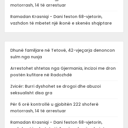
motorrash, 14 të arrestuar
Ramadan Krasniqi – Dani feston 68-vjetorin,
vazhdon të mbetet një ikonë e skenës shqiptare
Dhunë familjare në Tetovë, 42-vjeçarja denoncon
sulm nga nusja
Arrestohet shtetas nga Gjermania, incizoi me dron
postën kufitare në Radozhdë
Zvicër: Burri dyshohet se drogoi dhe abuzoi
seksualisht disa gra
Për 6 orë kontrollë u gjobitën 222 shoferë
motorrash, 14 të arrestuar
Ramadan Krasniqi – Dani feston 68-vjetorin,