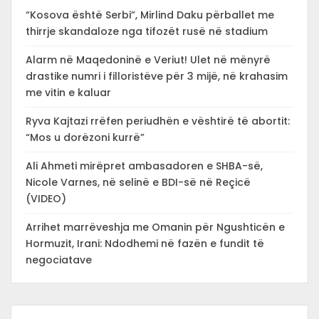
“Kosova është Serbi”, Mirlind Daku përballet me
thirrje skandaloze nga tifozët rusë në stadium
Alarm në Maqedoninë e Veriut! Ulet në mënyrë
drastike numri i filloristëve për 3 mijë, në krahasim
me vitin e kaluar
Ryva Kajtazi rrëfen periudhën e vështirë të abortit:
“Mos u dorëzoni kurrë”
Ali Ahmeti mirëpret ambasadoren e SHBA-së,
Nicole Varnes, në selinë e BDI-së në Reçicë
(VIDEO)
Arrihet marrëveshja me Omanin për Ngushticën e
Hormuzit, Irani: Ndodhemi në fazën e fundit të
negociatave