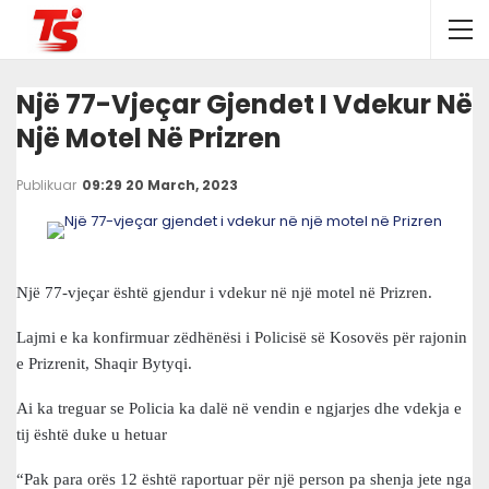
Një 77-Vjeçar Gjendet I Vdekur Në
Një Motel Në Prizren
Publikuar
09:29 20 March, 2023
Një 77-vjeçar është gjendur i vdekur në një motel në Prizren.
Lajmi e ka konfirmuar zëdhënësi i Policisë së Kosovës për rajonin
e Prizrenit, Shaqir Bytyqi.
Ai ka treguar se Policia ka dalë në vendin e ngjarjes dhe vdekja e
tij është duke u hetuar
“Pak para orës 12 është raportuar për një person pa shenja jete nga