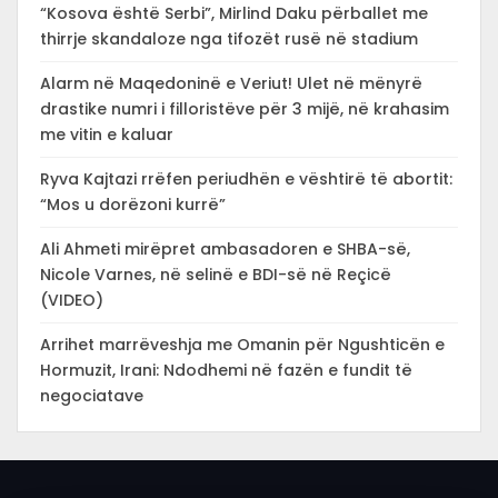
“Kosova është Serbi”, Mirlind Daku përballet me
thirrje skandaloze nga tifozët rusë në stadium
Alarm në Maqedoninë e Veriut! Ulet në mënyrë
drastike numri i filloristëve për 3 mijë, në krahasim
me vitin e kaluar
Ryva Kajtazi rrëfen periudhën e vështirë të abortit:
“Mos u dorëzoni kurrë”
Ali Ahmeti mirëpret ambasadoren e SHBA-së,
Nicole Varnes, në selinë e BDI-së në Reçicë
(VIDEO)
Arrihet marrëveshja me Omanin për Ngushticën e
Hormuzit, Irani: Ndodhemi në fazën e fundit të
negociatave