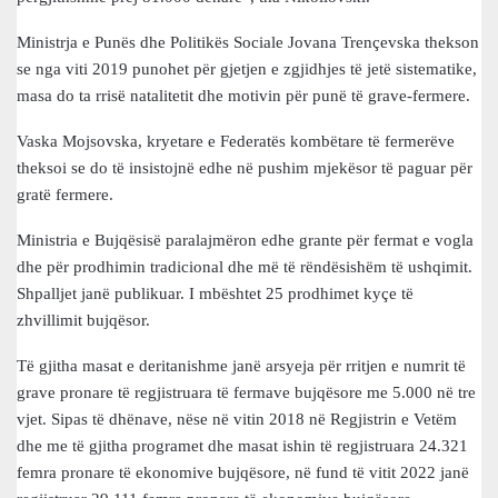
Ministrja e Punës dhe Politikës Sociale Jovana Trençevska thekson
se nga viti 2019 punohet për gjetjen e zgjidhjes të jetë sistematike,
masa do ta rrisë natalitetit dhe motivin për punë të grave-fermere.
Vaska Mojsovska, kryetare e Federatës kombëtare të fermerëve
theksoi se do të insistojnë edhe në pushim mjekësor të paguar për
gratë fermere.
Ministria e Bujqësisë paralajmëron edhe grante për fermat e vogla
dhe për prodhimin tradicional dhe më të rëndësishëm të ushqimit.
Shpalljet janë publikuar. I mbështet 25 prodhimet kyçe të
zhvillimit bujqësor.
Të gjitha masat e deritanishme janë arsyeja për rritjen e numrit të
grave pronare të regjistruara të fermave bujqësore me 5.000 në tre
vjet. Sipas të dhënave, nëse në vitin 2018 në Regjistrin e Vetëm
dhe me të gjitha programet dhe masat ishin të regjistruara 24.321
femra pronare të ekonomive bujqësore, në fund të vitit 2022 janë