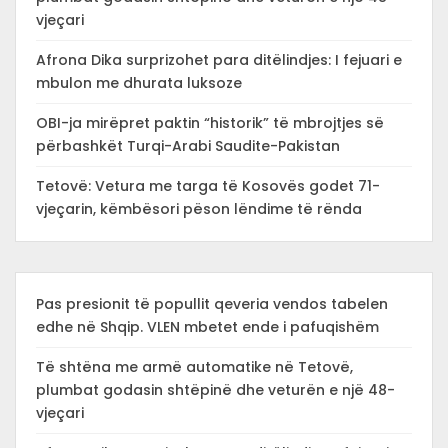
vjeçari
Afrona Dika surprizohet para ditëlindjes: I fejuari e
mbulon me dhurata luksoze
OBI-ja mirëpret paktin “historik” të mbrojtjes së
përbashkët Turqi-Arabi Saudite-Pakistan
Tetovë: Vetura me targa të Kosovës godet 71-
vjeçarin, këmbësori pëson lëndime të rënda
Pas presionit të popullit qeveria vendos tabelen
edhe në Shqip. VLEN mbetet ende i pafuqishëm
Të shtëna me armë automatike në Tetovë,
plumbat godasin shtëpinë dhe veturën e një 48-
vjeçari