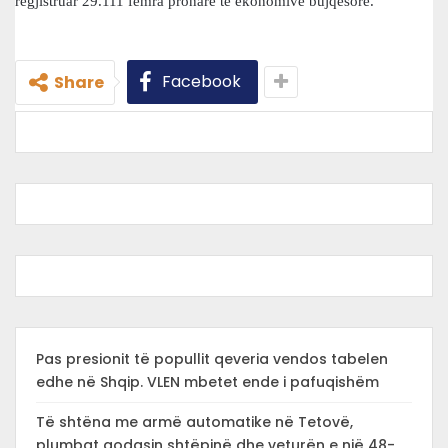
regjistruar 29.111 femra pronare të ekonomive bujqësore.
Facebook
Share
Pas presionit të popullit qeveria vendos tabelen
edhe në Shqip. VLEN mbetet ende i pafuqishëm
Të shtëna me armë automatike në Tetovë,
plumbat godasin shtëpinë dhe veturën e një 48-