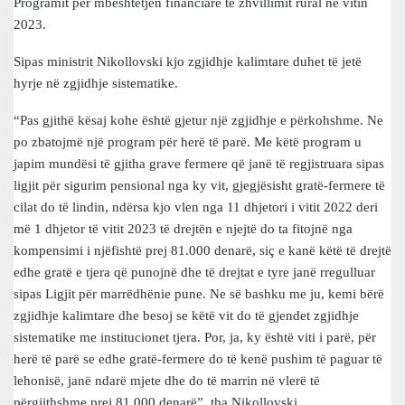
Programit për mbështetjen financiare të zhvillimit rural në vitin
2023.
Sipas ministrit Nikollovski kjo zgjidhje kalimtare duhet të jetë
hyrje në zgjidhje sistematike.
“Pas gjithë kësaj kohe është gjetur një zgjidhje e përkohshme. Ne
po zbatojmë një program për herë të parë. Me këtë program u
japim mundësi të gjitha grave fermere që janë të regjistruara sipas
ligjit për sigurim pensional nga ky vit, gjegjësisht gratë-fermere të
cilat do të lindin, ndërsa kjo vlen nga 11 dhjetori i vitit 2022 deri
më 1 dhjetor të vitit 2023 të drejtën e njejtë do ta fitojnë nga
kompensimi i njëfishtë prej 81.000 denarë, siç e kanë këtë të drejtë
edhe gratë e tjera që punojnë dhe të drejtat e tyre janë rregulluar
sipas Ligjit për marrëdhënie pune. Ne së bashku me ju, kemi bërë
zgjidhje kalimtare dhe besoj se këtë vit do të gjendet zgjidhje
sistematike me institucionet tjera. Por, ja, ky është viti i parë, për
herë të parë se edhe gratë-fermere do të kenë pushim të paguar të
lehonisë, janë ndarë mjete dhe do të marrin në vlerë të
përgjithshme prej 81.000 denarë”, tha Nikollovski.