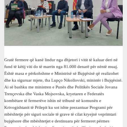
Gratë fermere që kanë lindur nga dhjetori i vitit të kaluar deri në
fund të këtij viti do të marrin nga 81.000 denarë për nëntë muaj.
Është masa e përkohshme e Ministrisë së Bujqësisë që realizohet
dhe ka siguruar mjete, tha Lupço Nikollovski, ministër i Bujqësisë.
Ai së bashku me ministren e Punës dhe Politikës Sociale Jovana
Trençevska dhe Vaska Mojsovska, kryetaren e Federatës
kombëtare të fermerëve ishin në tribunë në komunën e
Krivogishtanit të Prilepit ku sot ishte prezantuar Programi për
mbështetje për siguri sociale të grave të cilat kryejnë veprimtari
bujqësore dhe mbështetjet e destinuara për fermeret përmes