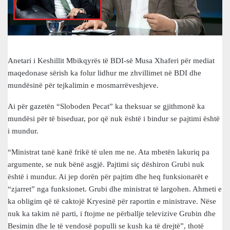
Anetari i Keshillit Mbikqyrës të BDI-së Musa Xhaferi për mediat
maqedonase sërish ka folur lidhur me zhvillimet në BDI dhe
mundësinë për tejkalimin e mosmarrëveshjeve.
Ai për gazetën “Sloboden Pecat” ka theksuar se gjithmonë ka
mundësi për të biseduar, por që nuk është i bindur se pajtimi është
i mundur.
“Ministrat tanë kanë frikë të ulen me ne. Ata mbetën lakuriq pa
argumente, se nuk bënë asgjë. Pajtimi siç dëshiron Grubi nuk
është i mundur. Ai jep dorën për pajtim dhe heq funksionarët e
“zjarret” nga funksionet. Grubi dhe ministrat të largohen. Ahmeti e
ka obligim që të caktojë Kryesinë për raportin e ministrave. Nëse
nuk ka takim në parti, i ftojme ne përballje televizive Grubin dhe
Besimin dhe le të vendosë populli se kush ka të drejtë”, thotë